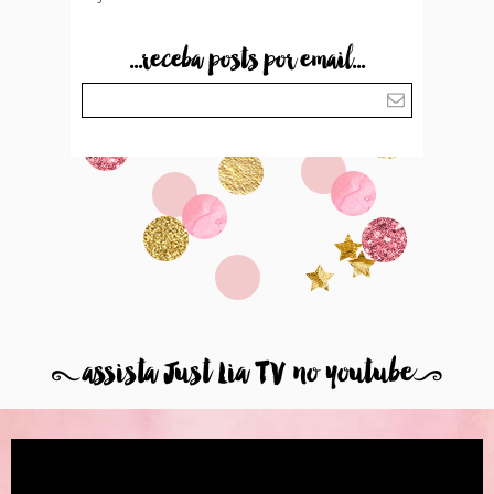
...receba posts por email...
8
assista Just Lia TV no youtube
9