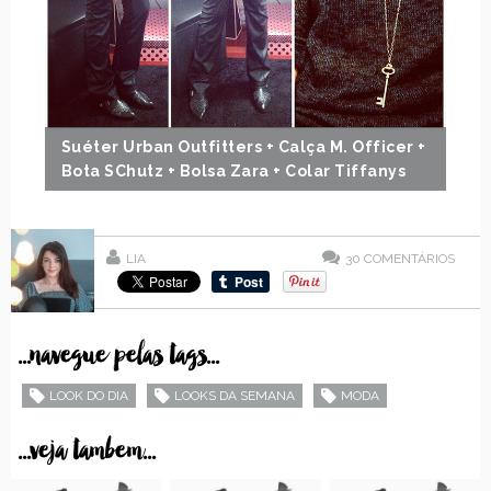
Suéter Urban Outfitters + Calça M. Officer +
Bota SChutz + Bolsa Zara + Colar Tiffanys
LIA
30
COMENTÁRIOS
...navegue pelas tags...
LOOK DO DIA
LOOKS DA SEMANA
MODA
...veja tambem...