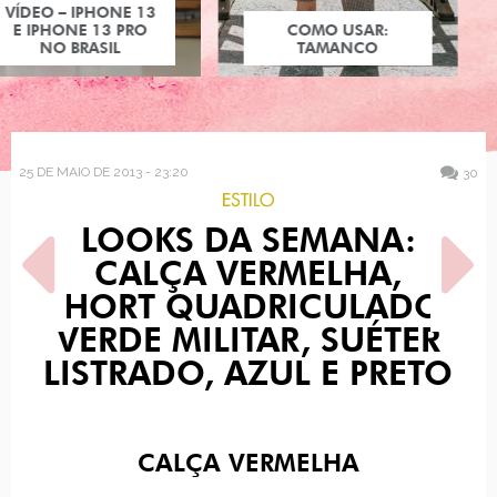
COMO USAR:
TAMANCO
25 DE MAIO DE 2013 - 23:20
30
ESTILO
LOOKS DA SEMANA:
CALÇA VERMELHA,
SHORT QUADRICULADO,
VERDE MILITAR, SUÉTER
LISTRADO, AZUL E PRETO
POST ANTERIOR
PRÓXIMO POST
CARDIGÃ COM PÉROLAS
GAMEPLAY - RESIDENT
EVIL: REVELATIONS
CALÇA VERMELHA