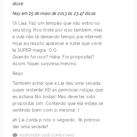
disse:
Nay em 25 de maio de 2013 às 23:47 disse:
Oi Liaa. Faz um tempão que não entro no
seu blog (fico triste por isso também, mas
a vida não tá deixando tempo pra internet).
Hoje eu resolvi aparecer e notei que você
tá SUPER magra. O.O
Quando foi isso? Haha. Foi proposital?
Assim, fiquei surpresa mesmo.
Beijo
Também achei que a Lia deu uma secada
super violenta! KD as pernocas roliças que
eu achava tão lindas! Mas deve ter sido
proposital sim. Contando que ela esteja se
sentindo bem com si mesma! :)
ah Lia conta p nós o segredo… tb preciso
dar uma secada!!
RESPONDER ESSE COMENTÁRIO