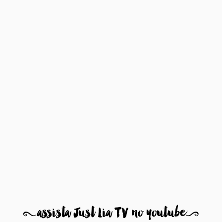
8
assista Just Lia TV no youtube
9