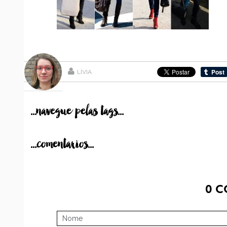
LÍVIA
...navegue pelas tags...
...comentarios...
0
C