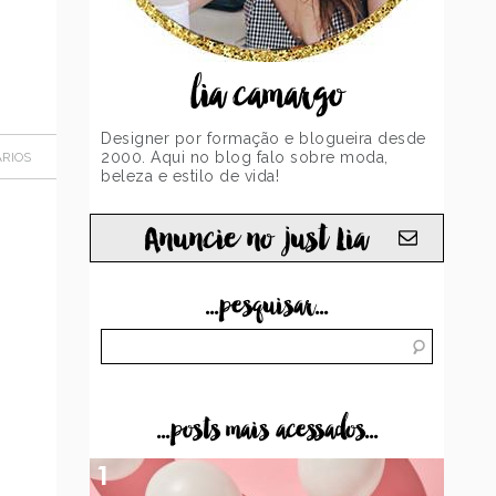
lia camargo
Designer por formação e blogueira desde
2000. Aqui no blog falo sobre moda,
RIOS
beleza e estilo de vida!
Anuncie no just Lia
...pesquisar...
...posts mais acessados...
1