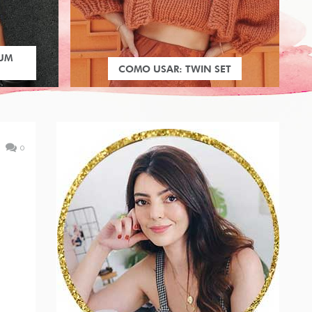
 UM
COMO USAR: TWIN SET
0