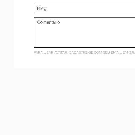
PARA USAR AVATAR, CADASTRE-SE COM SEU EMAIL EM
GR