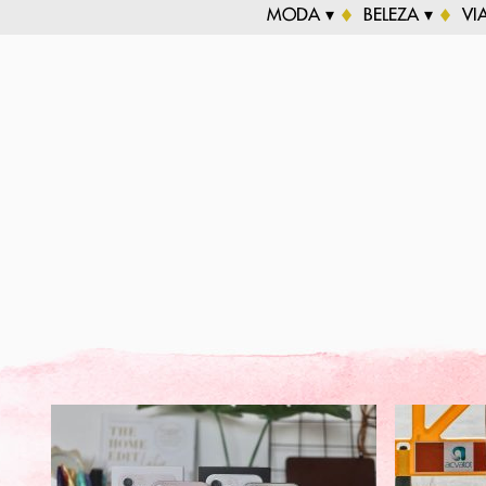
MODA ▾
BELEZA ▾
VI