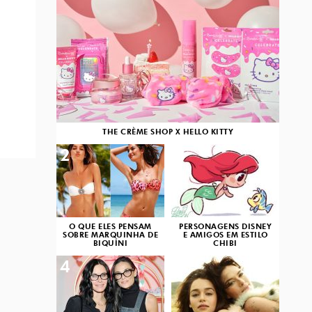
THE CRÈME SHOP X HELLO KITTY
2
3
O QUE ELES PENSAM
PERSONAGENS DISNEY
SOBRE MARQUINHA DE
E AMIGOS EM ESTILO
BIQUÍNI
CHIBI
4
5