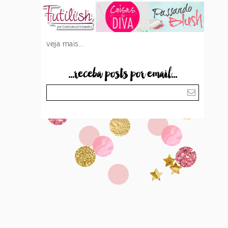
veja mais...
...receba posts por email...