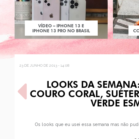
VÍDEO – IPHONE 13 E
IPHONE 13 PRO NO BRASIL
C
23 DE JUNHO DE 2013 - 14:08
LOOKS DA SEMANA:
COURO CORAL, SUÉTER
VERDE ESM
POST ANTERIOR
Os looks que eu usei essa semana mas não pude
LOOK DO DIA: SUÉTER DE
BOLINHAS