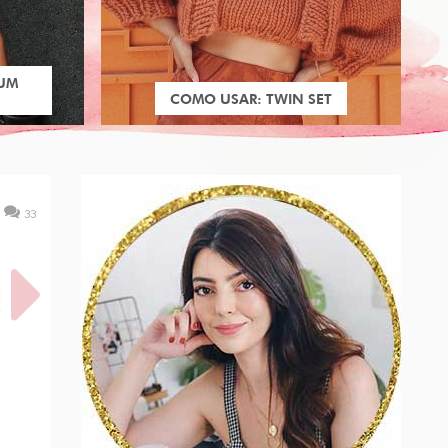
 UM
COMO USAR: TWIN SET
33
E