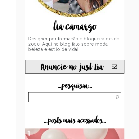
lia camargo
Designer por formação e blogueira desde
2000. Aqui no blog falo sobre moda,
beleza e estilo de vida!
Anuncie no just Lia
...pesquisar...
...posts mais acessados...
1