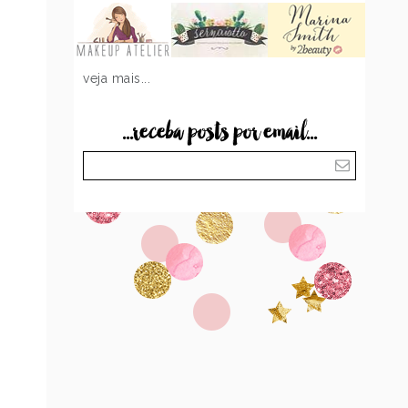
veja mais...
...receba posts por email...