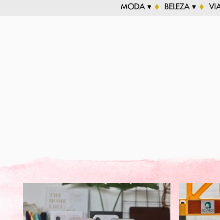
MODA ▾
BELEZA ▾
VI