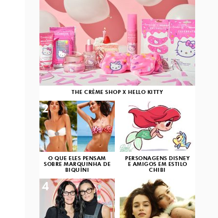
THE CRÈME SHOP X HELLO KITTY
2
3
O QUE ELES PENSAM
PERSONAGENS DISNEY
SOBRE MARQUINHA DE
E AMIGOS EM ESTILO
BIQUÍNI
CHIBI
4
5