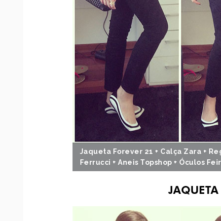
Jaqueta Forever 21 + Calça Zara + R
Ferrucci + Aneis Topshop + Óculos Fei
JAQUETA