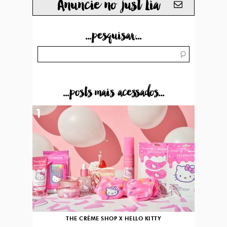
Anuncie no just Lia
...pesquisar...
...posts mais acessados...
1
THE CRÈME SHOP X HELLO KITTY