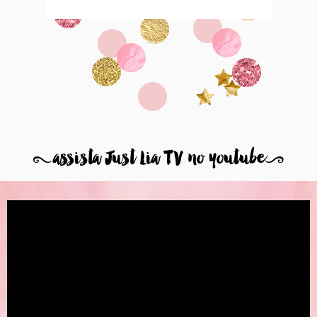
8
assista Just Lia TV no youtube
9