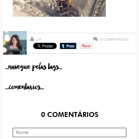
LIA
0
COMENTÁRIOS
...navegue pelas tags...
...comentarios...
0
COMENTÁRIOS