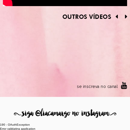
OUTROS VÍDEOS
se inscreva no canal
8
siga @liacamargo no instagram
9
190 - OAuthException
Error validating application