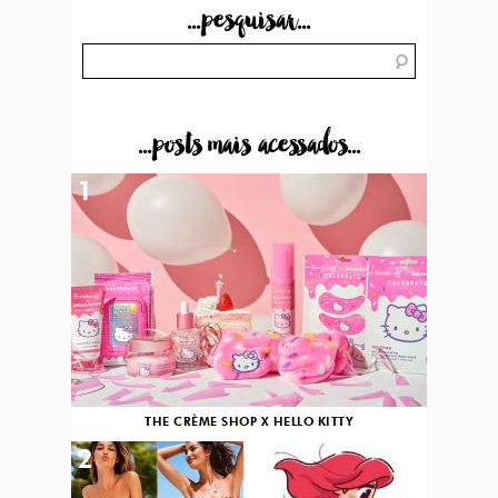
...pesquisar...
...posts mais acessados...
1
THE CRÈME SHOP X HELLO KITTY
2
3