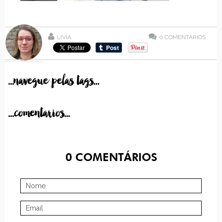
LÍVIA
0
COMENTÁRIOS
...navegue pelas tags...
...comentarios...
0
COMENTÁRIOS