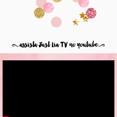
8
assista Just Lia TV no youtube
9