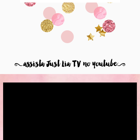
8
assista Just Lia TV no youtube
9