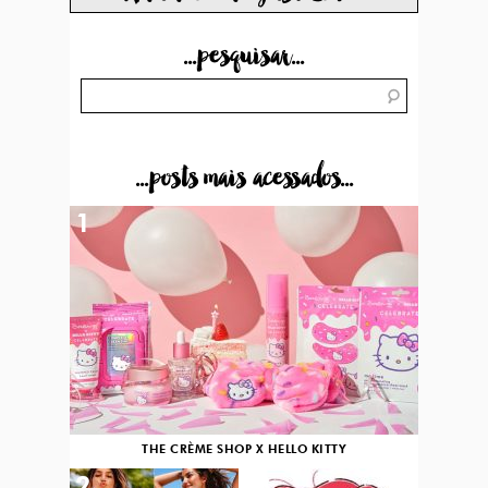
...pesquisar...
...posts mais acessados...
1
THE CRÈME SHOP X HELLO KITTY