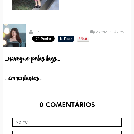
LIA
0
COMENTÁRIOS
...navegue pelas tags...
...comentarios...
0
COMENTÁRIOS