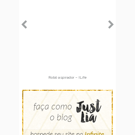
Robô aspirador – ILife