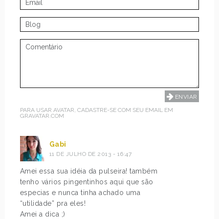
PARA USAR AVATAR, CADASTRE-SE COM SEU EMAIL EM
GRAVATAR.COM
Gabi
11 DE JULHO DE 2013 - 16:47
Amei essa sua idéia da pulseira! também
tenho vários pingentinhos aqui que são
especias e nunca tinha achado uma
“utilidade” pra eles!
Amei a dica ;)