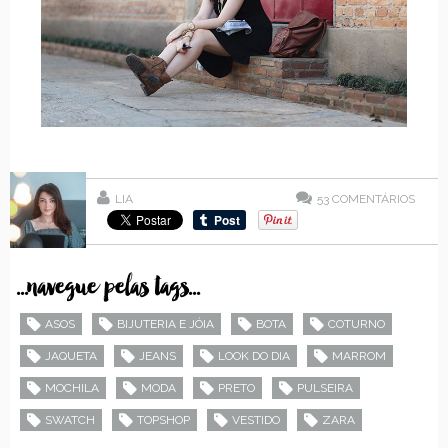
LIA
53
COMENTÁRIOS
...navegue pelas tags...
ASOS
BIJUTERIA E JÓIA
BOTA
COTURNO
JAQUETA
JEANS
LOOK DO DIA
MARROM
MOCHILA
MODA
PRETO
PULSEIRA
SWATCH
TOPSHOP
VESTIDO
ZARA