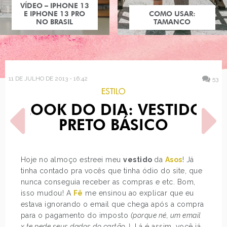
COMO USAR:
TAMANCO
11 DE JULHO DE 2013 - 16:42
53
ESTILO
LOOK DO DIA: VESTIDO
PRETO BÁSICO
Hoje no almoço estreei meu
vestido
da
Asos
! Já
tinha contado pra vocês que tinha ódio do site, que
POST ANTERIOR
PRÓXIMO POST
nunca conseguia receber as compras e etc. Bom,
LOOK DO DIA: ALPARGATA
ESTILO KATE MIDDLETON
DE RENDA, PETITE JOLIE…
NA GRAVIDEZ
isso mudou! A
Fê
me ensinou ao explicar que eu
estava ignorando o email que chega após a compra
para o pagamento do imposto
(porque né, um email
x te pede seus dados do cartão…)
. Lá é assim, você já