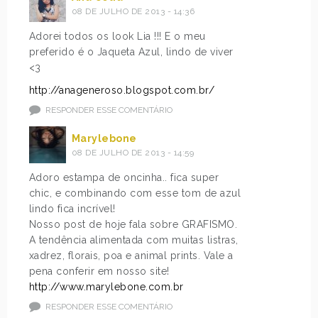
08 DE JULHO DE 2013 - 14:36
Adorei todos os look Lia !!! E o meu
preferido é o Jaqueta Azul, lindo de viver
<3
http://anageneroso.blogspot.com.br/
RESPONDER ESSE COMENTÁRIO
Marylebone
08 DE JULHO DE 2013 - 14:59
Adoro estampa de oncinha.. fica super
chic, e combinando com esse tom de azul
lindo fica incrível!
Nosso post de hoje fala sobre GRAFISMO.
A tendência alimentada com muitas listras,
xadrez, florais, poa e animal prints. Vale a
pena conferir em nosso site!
http://www.marylebone.com.br
RESPONDER ESSE COMENTÁRIO