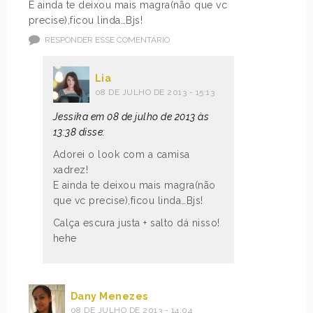
E ainda te deixou mais magra(não que vc
precise),ficou linda…Bjs!
RESPONDER ESSE COMENTÁRIO
Lia
08 DE JULHO DE 2013 - 15:13
Jessika em 08 de julho de 2013 às
13:38 disse:
Adorei o look com a camisa
xadrez!
E ainda te deixou mais magra(não
que vc precise),ficou linda…Bjs!
Calça escura justa + salto dá nisso!
hehe
Dany Menezes
08 DE JULHO DE 2013 - 14:04