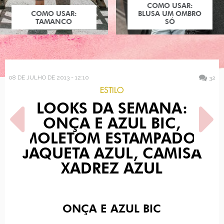
COMO USAR:
COMO USAR:
BLUSA UM OMBRO
TAMANCO
SÓ
08 DE JULHO DE 2013 - 12:10
32
ESTILO
LOOKS DA SEMANA:
ONÇA E AZUL BIC,
MOLETOM ESTAMPADO,
JAQUETA AZUL, CAMISA
XADREZ AZUL
POST ANTERIOR
PRÓXIMO POST
LOOK DO DIA: CALÇA PINK
BATALHA: RIHANNA
ONÇA E AZUL BIC