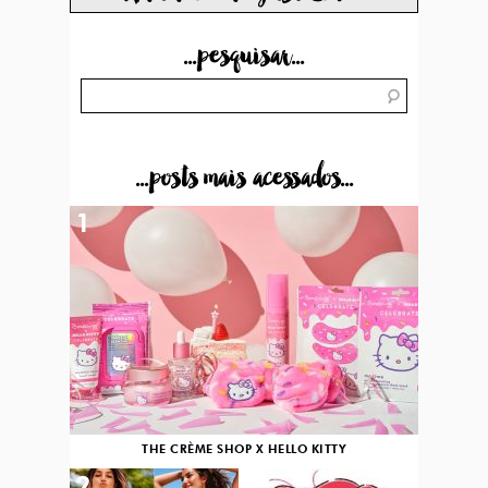
...pesquisar...
...posts mais acessados...
1
THE CRÈME SHOP X HELLO KITTY
2
3