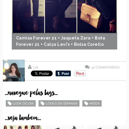
Camisa Forever 21 + Jaqueta Zara + Bota
Forever 21 + Calça Levi’s + Bolsa Corello
LIA
32
COMENTÁRIOS
...navegue pelas tags...
LOOK DO DIA
LOOKS DA SEMANA
MODA
...veja tambem...