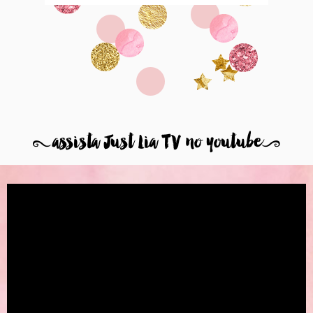
8
assista Just Lia TV no youtube
9