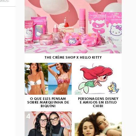
RIOS
THE CRÈME SHOP X HELLO KITTY
2
3
O QUE ELES PENSAM
PERSONAGENS DISNEY
SOBRE MARQUINHA DE
E AMIGOS EM ESTILO
BIQUÍNI
CHIBI
4
5