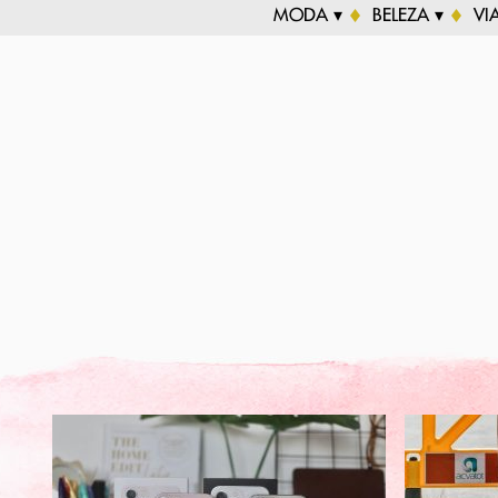
MODA ▾
BELEZA ▾
VI