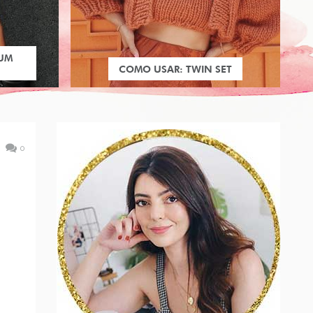
 UM
COMO USAR: TWIN SET
0