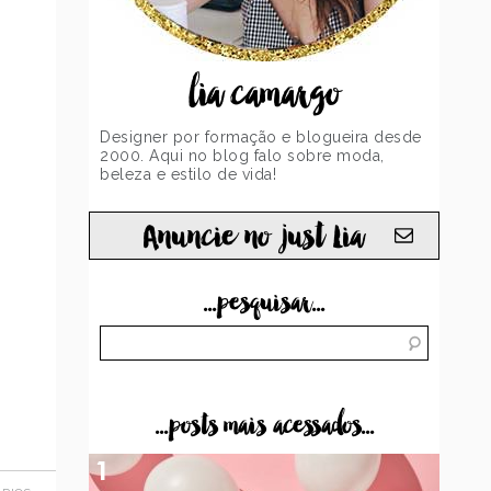
lia camargo
Designer por formação e blogueira desde
2000. Aqui no blog falo sobre moda,
beleza e estilo de vida!
Anuncie no just Lia
...pesquisar...
...posts mais acessados...
1