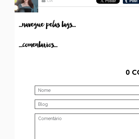
LIA
...navegue pelas tags...
...comentarios...
0
C