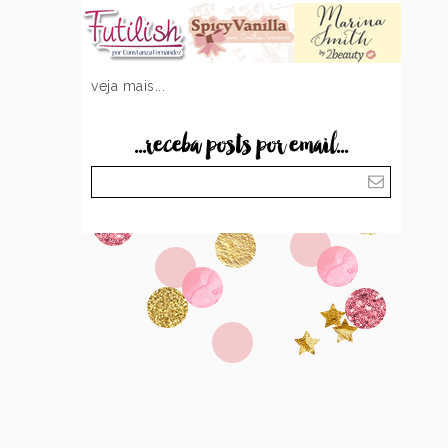
veja mais...
...receba posts por email...