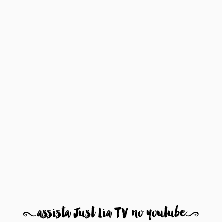
8
assista Just Lia TV no youtube
9