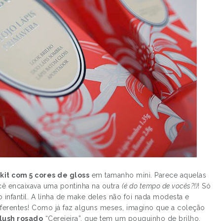
o
kit com 5 cores de gloss
em tamanho mini. Parece aquelas
ocê encaixava uma pontinha na outra
(é do tempo de vocês?!)
! Só
 infantil. A linha de make deles não foi nada modesta e
ferentes! Como já faz alguns meses, imagino que a coleção
lush rosado
“Cerejeira”, que tem um pouquinho de brilho.