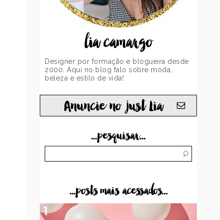
lia camargo
Designer por formação e blogueira desde
2000. Aqui no blog falo sobre moda,
beleza e estilo de vida!
Anuncie no just Lia
...pesquisar...
...posts mais acessados...
1