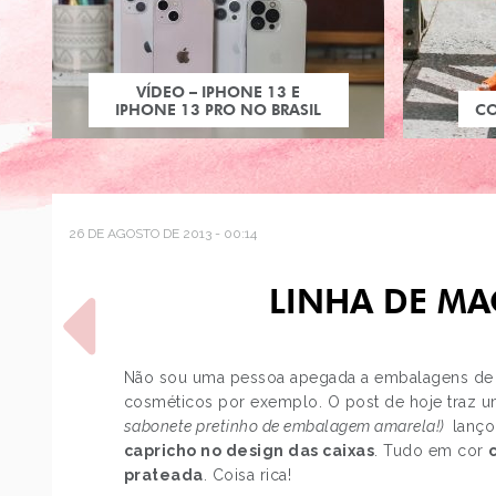
VÍDEO – IPHONE 13 E
IPHONE 13 PRO NO BRASIL
C
26 DE AGOSTO DE 2013 - 00:14
LINHA DE M
Não sou uma pessoa apegada a embalagens de pa
cosméticos por exemplo. O post de hoje traz
sabonete pretinho de embalagem amarela!)
lanço
POST ANTERIOR
capricho no design das caixas
. Tudo em cor
THE SIMS 4
prateada
. Coisa rica!