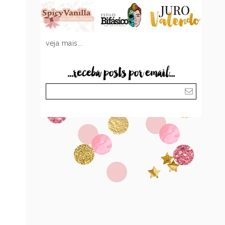
veja mais...
...receba posts por email...