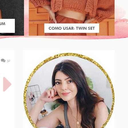
 UM
COMO USAR: TWIN SET
32
A