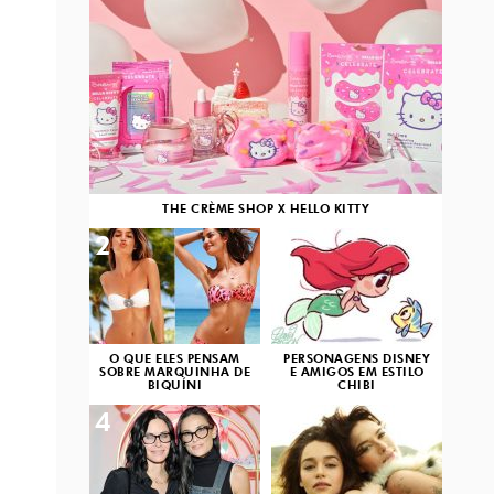
THE CRÈME SHOP X HELLO KITTY
2
3
O QUE ELES PENSAM
PERSONAGENS DISNEY
SOBRE MARQUINHA DE
E AMIGOS EM ESTILO
BIQUÍNI
CHIBI
4
5