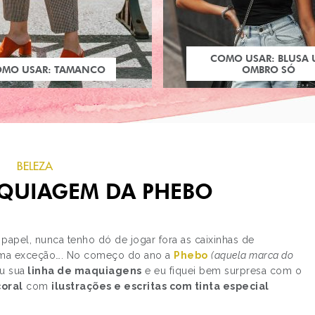
COMO USAR: BLUSA
OMO USAR: TAMANCO
OMBRO SÓ
BELEZA
AQUIAGEM DA PHEBO
pel, nunca tenho dó de jogar fora as caixinhas de
 uma exceção…. No começo do ano a
Phebo
(aquela marca do
u sua
linha de maquiagens
e eu fiquei bem surpresa com o
PRÓXIMO POST
coral
com
ilustrações e escritas com tinta especial
O QUE ELES PENSAM
SOBRE GASTRONOMI