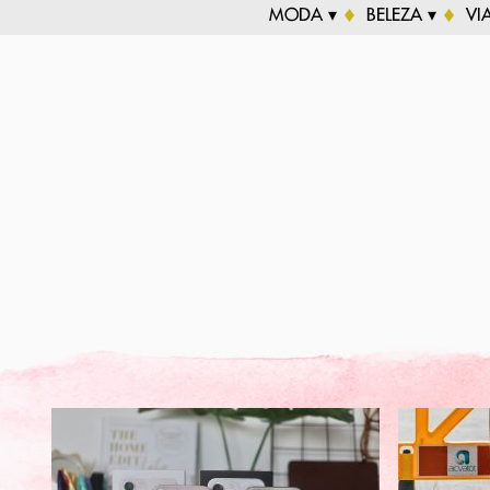
MODA ▾
BELEZA ▾
VI