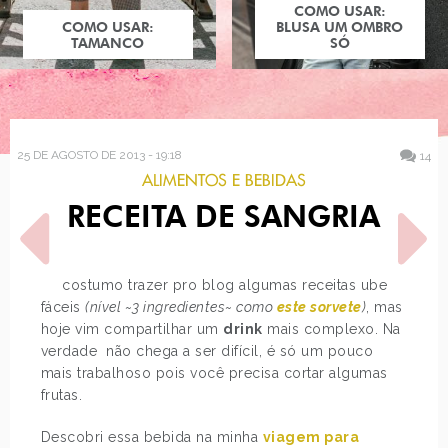
COMO USAR:
COMO USAR:
BLUSA UM OMBRO
TAMANCO
SÓ
25 DE AGOSTO DE 2013 - 19:18
14
ALIMENTOS E BEBIDAS
RECEITA DE SANGRIA
Eu costumo trazer pro blog algumas receitas uber
fáceis
(nível ~3 ingredientes~ como
este sorvete
)
, mas
hoje vim compartilhar um
drink
mais complexo. Na
POST ANTERIOR
PRÓXIMO POST
verdade não chega a ser difícil, é só um pouco
LOOK DO DIA: CAMISA COM
PRINCESAS DISNEY NOS
mais trabalhoso pois você precisa cortar algumas
ESTAMPA DE AZULEJO…
ANOS 80
frutas.
Descobri essa bebida na minha
viagem para