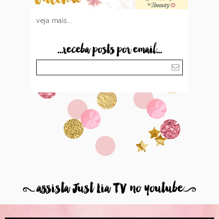
veja mais...
...receba posts por email...
8
assista Just Lia TV no youtube
9