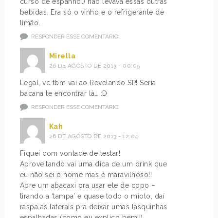
curso de espanhol) não levava essas outras
bebidas. Era só o vinho e o refrigerante de
limão.
RESPONDER ESSE COMENTÁRIO
Mirella
26 DE AGOSTO DE 2013 - 00:05
Legal, vc tbm vai ao Revelando SP! Seria
bacana te encontrar lá… :D
RESPONDER ESSE COMENTÁRIO
Kah
26 DE AGOSTO DE 2013 - 12:04
Fiquei com vontade de testar!
Aproveitando vai uma dica de um drink que
eu não sei o nome mas é maravilhoso!!
Abre um abacaxi pra usar ele de copo –
tirando a ‘tampa’ e quase todo o miolo, daí
raspa as laterais pra deixar umas lasquinhas
espalhadas (como eu explico bem!!).