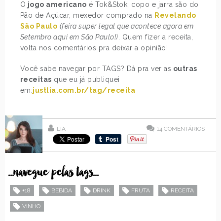
O
jogo americano
é Tok&Stok, copo e jarra são do
Pão de Açúcar, mexedor comprado na
Revelando
São Paulo
(feira super legal que acontece agora em
Setembro aqui em São Paulo!)
. Quem fizer a receita,
volta nos comentários pra deixar a opinião!
Você sabe navegar por TAGS? Dá pra ver as
outras
receitas
que eu já publiquei
em:
justlia.com.br/tag/receita
LIA
14
COMENTÁRIOS
...navegue pelas tags...
+18
BEBIDA
DRINK
FRUTA
RECEITA
VINHO