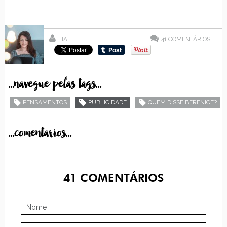
LIA
41
COMENTÁRIOS
...navegue pelas tags...
PENSAMENTOS
PUBLICIDADE
QUEM DISSE BERENICE?
...comentarios...
41
COMENTÁRIOS