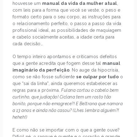
houvesse um
manual da vida da mulher atual
,
com leis para a forma que você se veste, o peso e
formato certo para o seu corpo, as instruções para
o relacionamento perfeito, o passo a passo da vida
profissional ideal, as possibilidades de maquiagem
e cabelo socialmente aceitas, a idade certa para
cada decisão…
O tempo inteiro apontamos e criticamos defeitos
que a gente acredita que fogem desse tal
manual
imaginário da perfeição
. No auge da hipocrisia,
como se não fosse suficiente
se culpar por tudo
o
que “sai da linha”, ainda queremos estabelecer as
regras para a próxima.
Fulana cortou o cabelo bem
curtinho, que judiação! Ciclana tem um rosto tão
bonito, porque não emagrece?! E Beltrana que namora
a 13 anos e ainda não casou? (Lhes lembra alguém?!
heheh!)
E como não se importar com o que a gente ouve?
Difícil né, o sangue é quente e o coração é grande,