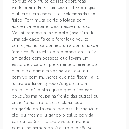
porque vejo muito dessas cobranças
vindo, além da família, das minhas amigas
mulheres, em especial as relacionadas ao
físico. Tem muita gente bitolada com
aparência (e aparências) nesse mundão…
Mas aí comecei a fazer pole (tava afim de
uma atividade física diferente) e vou te
contar, eu nunca conheci uma comunidade
feminina tão isenta de preconceitos. Lá fiz
amizades com pessoas que levam um
estilo de vida completamente diferente do
meu e é a primeira vez na vida que eu
convivo com mulheres que não ficam: “ai, a
fulana podia emagrecer/engordar um
pouquinho” (e olha que a gente fica com
pouquíssima roupa na frente das outras) ou
então “olha a roupa da ciclana, que
brega/ela podia esconder essa barriga/etc
etc” ou mesmo julgando o estilo de vida
das outras (ex.: “fulana vive terminando
com esse namorado, é claro que não vai