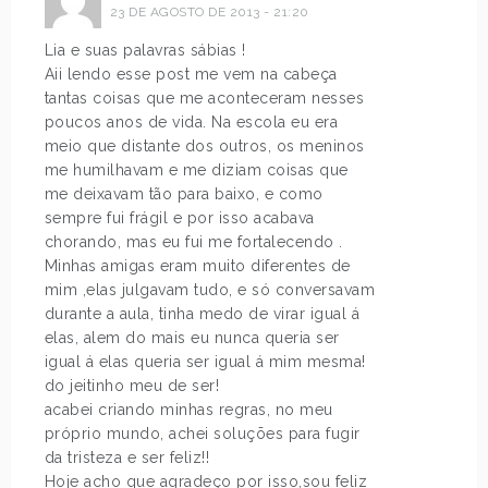
23 DE AGOSTO DE 2013 - 21:20
Lia e suas palavras sábias !
Aii lendo esse post me vem na cabeça
tantas coisas que me aconteceram nesses
poucos anos de vida. Na escola eu era
meio que distante dos outros, os meninos
me humilhavam e me diziam coisas que
me deixavam tão para baixo, e como
sempre fui frágil e por isso acabava
chorando, mas eu fui me fortalecendo .
Minhas amigas eram muito diferentes de
mim ,elas julgavam tudo, e só conversavam
durante a aula, tinha medo de virar igual á
elas, alem do mais eu nunca queria ser
igual á elas queria ser igual á mim mesma!
do jeitinho meu de ser!
acabei criando minhas regras, no meu
próprio mundo, achei soluções para fugir
da tristeza e ser feliz!!
Hoje acho que agradeço por isso,sou feliz