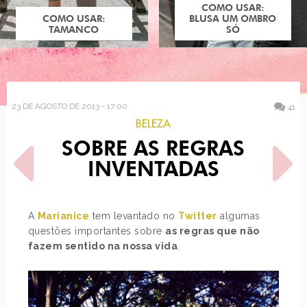
COMO USAR:
COMO USAR:
BLUSA UM OMBRO
TAMANCO
SÓ
23 DE AGOSTO DE 2013 - 17:00
41
BELEZA
SOBRE AS REGRAS
INVENTADAS
A
Marianice
tem levantado no
Twitter
algumas
questões importantes sobre
as regras que não
POST ANTERIOR
PRÓXIMO POST
fazem sentido na nossa vida
.
SABINO AGUAD
BATALHA: SOPHIA
ABRAHÃO