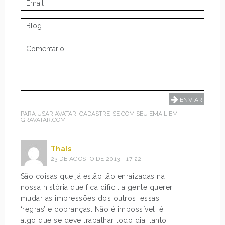
PARA USAR AVATAR, CADASTRE-SE COM SEU EMAIL EM
GRAVATAR.COM
Thaís
23 DE AGOSTO DE 2013 - 17:22
São coisas que já estão tão enraizadas na
nossa história que fica difícil a gente querer
mudar as impressões dos outros, essas
‘regras’ e cobranças. Não é impossível, é
algo que se deve trabalhar todo dia, tanto