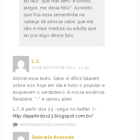
eu falo “que mal tem? é bonito,
alegre, me deixa feliz”. Acredito
que fica essa sementinha na
cabeça da pessoa sabe, que ela
não é mais madura ou adulta que
eu por algo desse tipo.
L.C.
23 DE AGOSTO DE 2013 - 20:53
Adorei esse texto. Sabe, é difícil falarem
sobre isso hoje em dia é tudo o popular e
esquecem o verdadeiro. A nossa essência.
Parabéns. *-* e vamos além.
L.C A partir dos 23 ~segui no twitter ;)~
http://apartirdos23.blogspot.com.br/
RESPONDER ESSE COMENTÁRIO
Gabriela Andrade