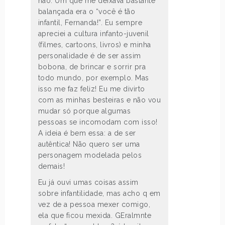
não. Um que me deixava bastante
balançada era o “você é tão
infantil, Fernanda!”. Eu sempre
apreciei a cultura infanto-juvenil
(filmes, cartoons, livros) e minha
personalidade é de ser assim
bobona, de brincar e sorrir pra
todo mundo, por exemplo. Mas
isso me faz feliz! Eu me divirto
com as minhas besteiras e não vou
mudar só porque algumas
pessoas se incomodam com isso!
A ideia é bem essa: a de ser
autêntica! Não quero ser uma
personagem modelada pelos
demais!
Eu já ouvi umas coisas assim
sobre infantilidade, mas acho q em
vez de a pessoa mexer comigo,
ela que ficou mexida. GEralmnte