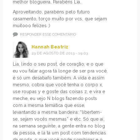
melhor blogueira. Parabéns Lia.
Aproveitando, parabéns pelo futuro
casamento, torço muito por vcs, que sejam
muitooo felizes ;)
RESPONDER ESSE COMENTÁRIO
Hannah Beatriz
23 DE AGOSTO DE 2013 - 19:03
Lia, lindo o seu post, de coração, e o que
eu vou falar agora tá longe de ser pra você,
é só um desabafo também. A vida é assim
mesmo, cobra que você tenha o corpo x,
use roupas y e goste das coisas z, e vira e
meche, eu vejo N blogs fazendo posts
com a mesma temática que esse,
levantando a mesma bandeira: “libertem-
se, sejam vocês mesmas” e etc. Só que aí,
na semana seguinte, a gente entra no blog
da pessoa, e lá tá um post com tendencias
da moda, o que você pode combinar e o