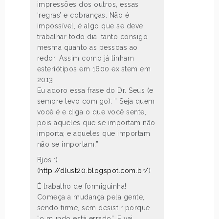
impressões dos outros, essas
‘regras’ e cobranças. Não é
impossível, é algo que se deve
trabalhar todo dia, tanto consigo
mesma quanto as pessoas ao
redor. Assim como já tinham
esteriótipos em 1600 existem em
2013.
Eu adoro essa frase do Dr. Seus (e
sempre levo comigo): ” Seja quem
você é e diga o que você sente,
pois aqueles que se importam não
importa; e aqueles que importam
não se importam.”
Bjos :)
(
http://dlust20.blogspot.com.br/
)
É trabalho de formiguinha!
Começa a mudança pela gente,
sendo firme, sem desistir porque
“o mundo está errado”. E vai