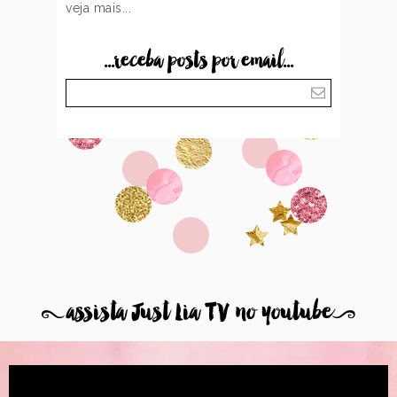
veja mais...
...receba posts por email...
8
assista Just Lia TV no youtube
9