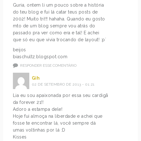
Guria, ontem li um pouco sobre a história
do teu blog e fui lá catar teus posts de
2002! Muito tri!!! hahaha. Quando eu gosto
mto de um blog sempre vou atrás do
passado pra ver como era e tal! E achei
que só eu que vivia trocando de layout! :p´
beijos
biaschultz.blogspot.com
RESPONDER ESSE COMENTÁRIO
Gih
02 DE SETEMBRO DE 2013 - 01:21
Lia eu sou apaixonada por essa seu cardigã
da forever 21!!
Adoro a estampa dele!
Hoje fui almoça na liberdade e achei que
fosse te encontrar lá, você sempre dá
umas voltinhas por lá :D
Kisses