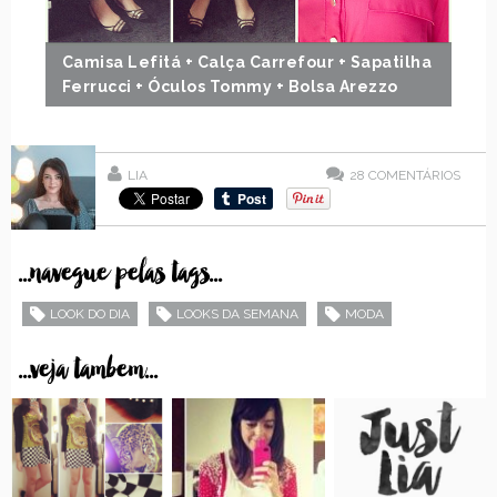
Camisa Lefitá + Calça Carrefour + Sapatilha
Ferrucci + Óculos Tommy + Bolsa Arezzo
LIA
28
COMENTÁRIOS
...navegue pelas tags...
LOOK DO DIA
LOOKS DA SEMANA
MODA
...veja tambem...