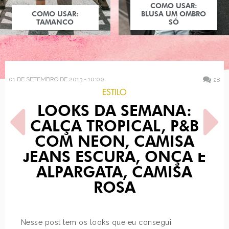
COMO USAR:
COMO USAR:
BLUSA UM OMBRO
TAMANCO
SÓ
01 DE SETEMBRO DE 2013 - 10:00
28
ESTILO
LOOKS DA SEMANA:
CALÇA TROPICAL, P&B
COM NEON, CAMISA
JEANS ESCURA, ONÇA E
ALPARGATA, CAMISA
POST ANTERIOR
PRÓXIMO POST
COMO USAR: ESTAMPA
DISNEY X CAPCOM - O
ROSA
BART SIMPSON
STREET FIGHTER DAS…
Nesse post tem os looks que eu consegui