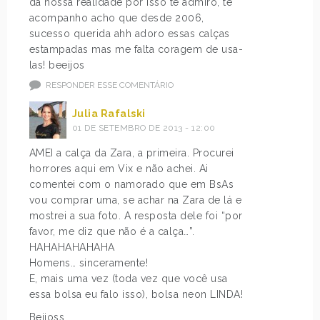
da nossa realidade por isso te admiro, te
acompanho acho que desde 2006,
sucesso querida ahh adoro essas calças
estampadas mas me falta coragem de usa-
las! beeijos
RESPONDER ESSE COMENTÁRIO
Julia Rafalski
01 DE SETEMBRO DE 2013 - 12:00
AMEI a calça da Zara, a primeira. Procurei
horrores aqui em Vix e não achei. Ai
comentei com o namorado que em BsAs
vou comprar uma, se achar na Zara de lá e
mostrei a sua foto. A resposta dele foi “por
favor, me diz que não é a calça…”.
HAHAHAHAHAHA
Homens… sinceramente!
E, mais uma vez (toda vez que você usa
essa bolsa eu falo isso), bolsa neon LINDA!
Beijoss