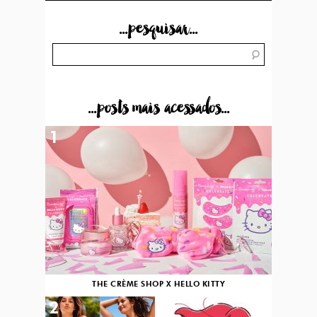
...pesquisar...
...posts mais acessados...
1
THE CRÈME SHOP X HELLO KITTY
2
3