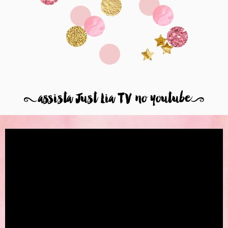
8
assista Just Lia TV no youtube
9