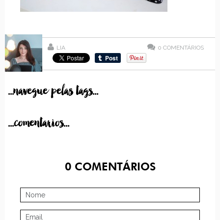
LIA
0
COMENTÁRIOS
...navegue pelas tags...
...comentarios...
0
COMENTÁRIOS