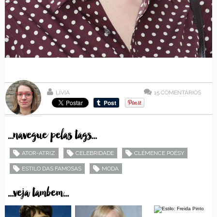
LÍVIA
15
COMENTÁRIOS
...navegue pelas tags...
ATOR-ATRIZ
CELEBRIDADE
CLÉMENCE POÉSY
ESTILO DAS FAMOSAS
MODA
...veja tambem...