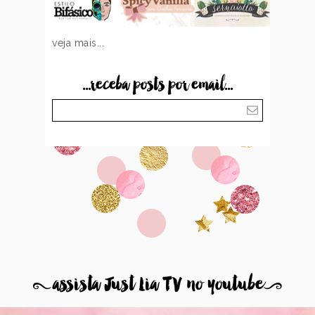
veja mais...
...receba posts por email...
8
assista Just Lia TV no youtube
9