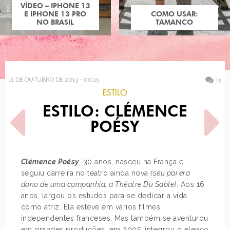
COMO USAR:
TAMANCO
11 DE OUTUBRO DE 2013 - 00:15
15
ESTILO
ESTILO: CLÉMENCE
POÉSY
Clémence Poésy
, 30 anos, nasceu na França e
seguiu carreira no teatro ainda nova
(seu pai era
POST ANTERIOR
PRÓXIMO POST
dono de uma companhia, a Théatre Du Sable)
. Aos 16
PRINCESAS DISNEY E SUAS
30 DIAS, 30 LOOKS! -
JOIAS HISTÓRICAS
SEMANA #3
anos, largou os estudos para se dedicar a vida
como atriz. Ela esteve em vários filmes
independentes franceses. Mas também se aventurou
em grandes produções, em 2005, integrou o elenco