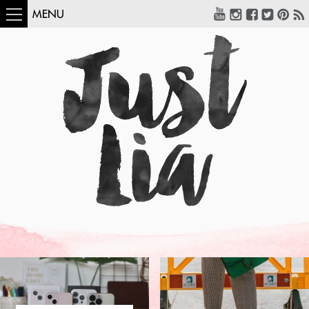
MENU
COMO USAR:
BLUSA UM OMBRO
SÓ