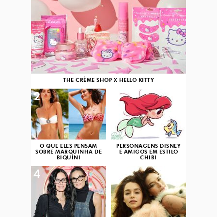
THE CRÈME SHOP X HELLO KITTY
2
3
O QUE ELES PENSAM
PERSONAGENS DISNEY
SOBRE MARQUINHA DE
E AMIGOS EM ESTILO
BIQUÍNI
CHIBI
4
5