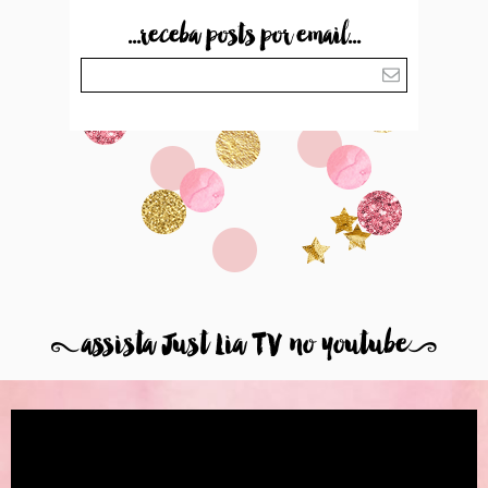
...receba posts por email...
8
assista Just Lia TV no youtube
9