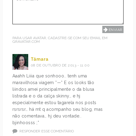
PARA USAR AVATAR, CADASTRE-SE COM SEU EMAIL EM
GRAVATAR.COM
Tâmara
08 DE OUTUBRO DE 2013 - 11:00
Aaahh Liiia que sonhooo.. tenh uma
maravilhosa viagem *—* E os looks tão
liindos amei principalmente o da blusa
listrada e o da calça skinny… e hj
especialmente estou tagarela nos posts
rsrsrsr… há mt q acompanho seu blog, mas
não comentava… hj deu vontade..
bjinhoosss ;*
RESPONDER ESSE COMENTÁRIO