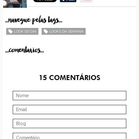
...navegue pelas tags...
LOOK DO DIA
LOOKS DA SEMANA
...comentarios...
15
COMENTÁRIOS