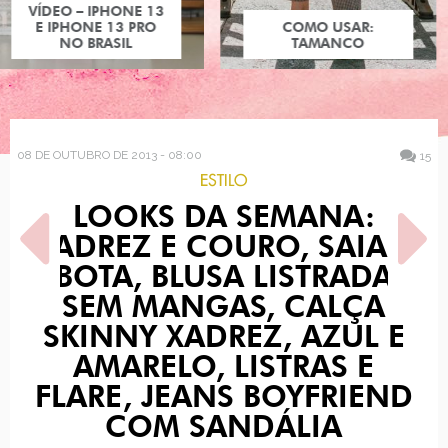
COMO USAR:
TAMANCO
08 DE OUTUBRO DE 2013 - 08:00
15
ESTILO
LOOKS DA SEMANA:
XADREZ E COURO, SAIA E
BOTA, BLUSA LISTRADA
SEM MANGAS, CALÇA
SKINNY XADREZ, AZUL E
POST ANTERIOR
PRÓXIMO POST
BATALHA: KIM KARDASHIAN
O QUE ELES PENSAM
AMARELO, LISTRAS E
SOBRE LENÇO NO CABELO
FLARE, JEANS BOYFRIEND
COM SANDÁLIA