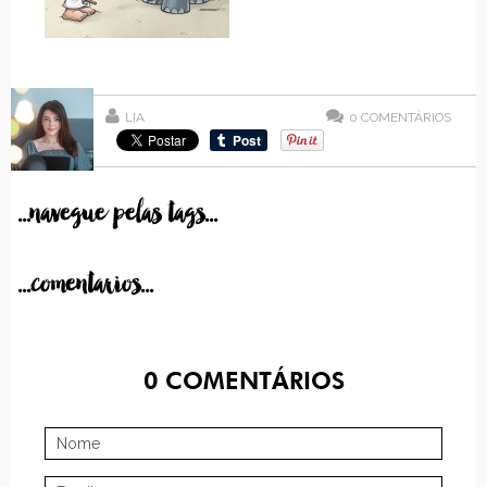
LIA
0
COMENTÁRIOS
...navegue pelas tags...
...comentarios...
0
COMENTÁRIOS