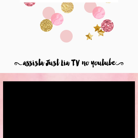
8
assista Just Lia TV no youtube
9