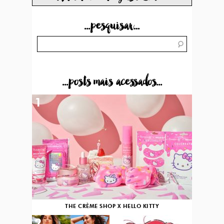
...pesquisar...
...posts mais acessados...
1
THE CRÈME SHOP X HELLO KITTY