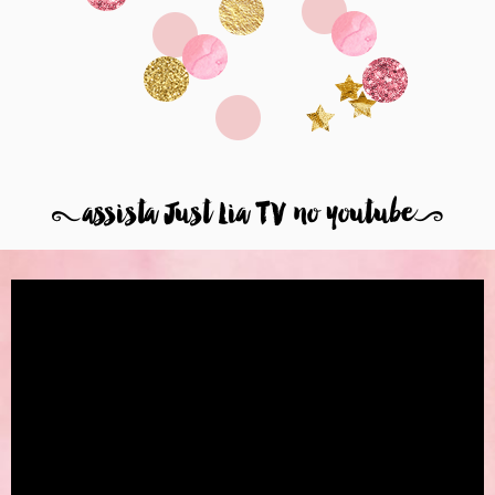
8
assista Just Lia TV no youtube
9