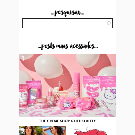
...pesquisar...
...posts mais acessados...
1
THE CRÈME SHOP X HELLO KITTY
2
3