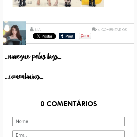
LIA
0
COMENTÁRIOS
...navegue pelas tags...
...comentarios...
0
COMENTÁRIOS