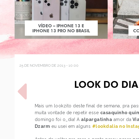
VÍDEO – IPHONE 13 E
IPHONE 13 PRO NO BRASIL
C
25 DE NOVEMBRO DE 2013 - 10:00
LOOK DO DIA
Mais um lookzito deste final de semana, pra p
muita vontade de repetir esse
casaquinho qui
domingo foi o_dia! A
alpargatinha
amor da
Via
POST ANTERIOR
Dzarm
eu usei em alguns
#lookdalia no Inst
ORLANDO - EPCOT