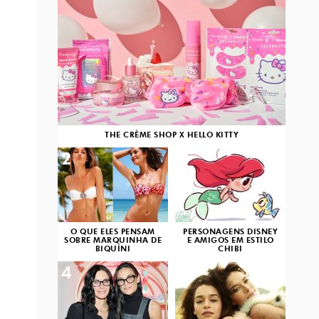
THE CRÈME SHOP X HELLO KITTY
2
3
O QUE ELES PENSAM
PERSONAGENS DISNEY
SOBRE MARQUINHA DE
E AMIGOS EM ESTILO
BIQUÍNI
CHIBI
4
5