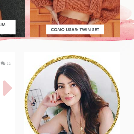
 UM
COMO USAR: TWIN SET
22