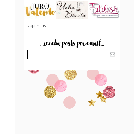
veja mais...
...receba posts por email...