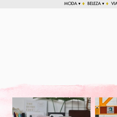
MODA ▾
BELEZA ▾
VI