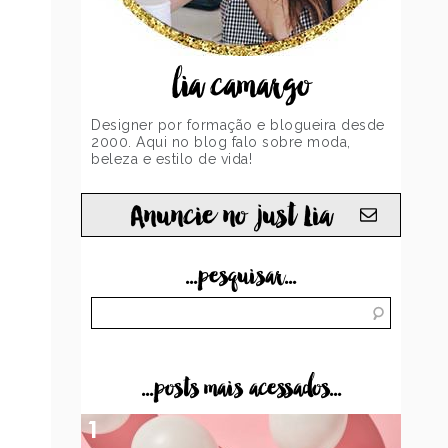
lia camargo
Designer por formação e blogueira desde
2000. Aqui no blog falo sobre moda,
beleza e estilo de vida!
Anuncie no just Lia
...pesquisar...
...posts mais acessados...
1