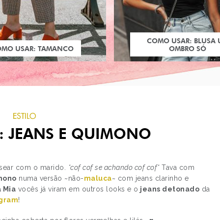
COMO USAR: BLUSA
OMO USAR: TAMANCO
OMBRO SÓ
ESTILO
: JEANS E QUIMONO
assear com o marido.
*cof cof se achando cof cof*
Tava com
mono
numa versão ~não-
maluca
~ com jeans clarinho e
 Mia
vocês já viram em outros looks e o
jeans detonado
da
PRÓXIMO POST
agram
!
BATALHA: KE$HA