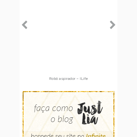
Robô aspirador – ILife