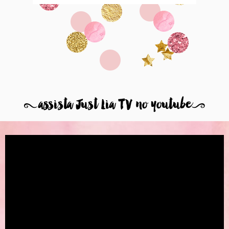
8
assista Just Lia TV no youtube
9