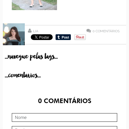
LIA
0
COMENTÁRIOS
...navegue pelas tags...
...comentarios...
0
COMENTÁRIOS