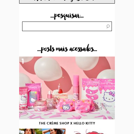
...pesquisar...
...posts mais acessados...
1
THE CRÈME SHOP X HELLO KITTY