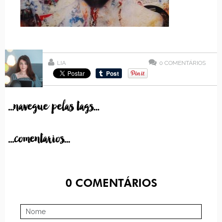
LIA
0
COMENTÁRIOS
...navegue pelas tags...
...comentarios...
0
COMENTÁRIOS