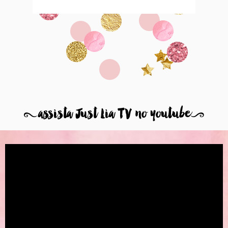
8
assista Just Lia TV no youtube
9