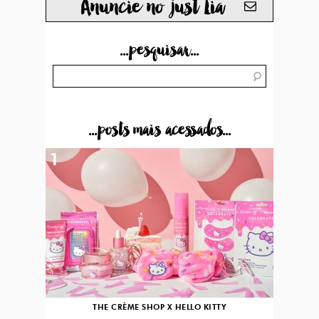
Anuncie no just Lia
...pesquisar...
...posts mais acessados...
1
THE CRÈME SHOP X HELLO KITTY