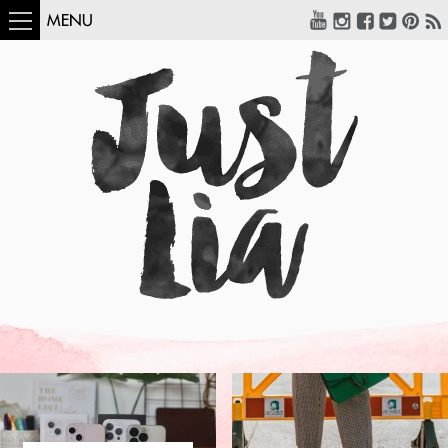
MENU
COMO USAR:
BLUSA UM OMBRO
SÓ