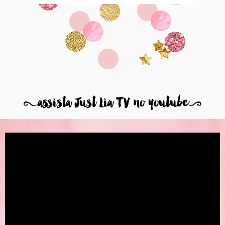
8
assista Just Lia TV no youtube
9