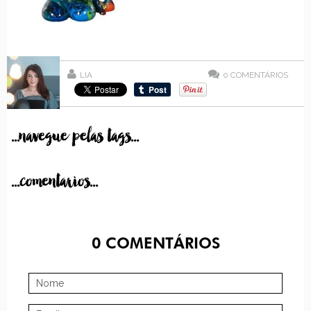
LIA
0
COMENTÁRIOS
...navegue pelas tags...
...comentarios...
0
COMENTÁRIOS