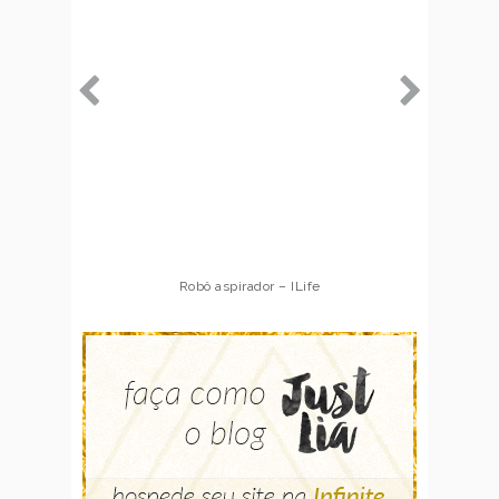
Robô aspirador – ILife