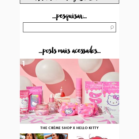
...pesquisar...
...posts mais acessados...
1
THE CRÈME SHOP X HELLO KITTY