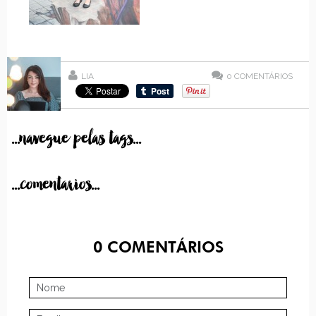
LIA
0
COMENTÁRIOS
...navegue pelas tags...
...comentarios...
0
COMENTÁRIOS