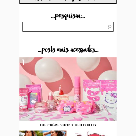
...pesquisar...
...posts mais acessados...
1
THE CRÈME SHOP X HELLO KITTY