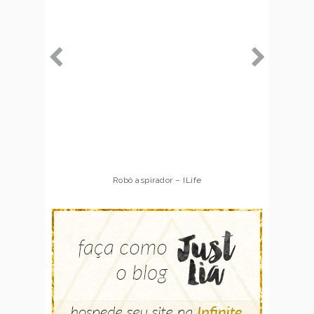
Robô aspirador – ILife