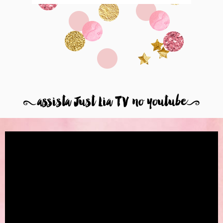
8
assista Just Lia TV no youtube
9