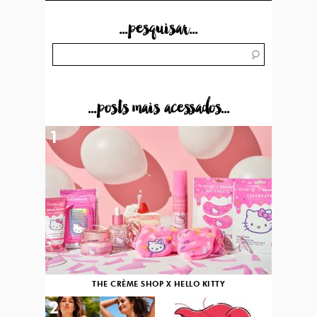
...pesquisar...
...posts mais acessados...
1
THE CRÈME SHOP X HELLO KITTY
2
3