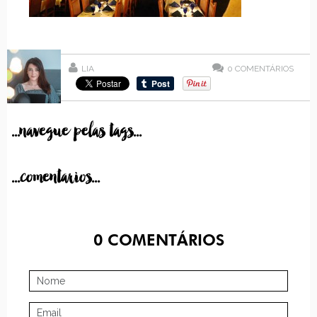
LIA
0
COMENTÁRIOS
...navegue pelas tags...
...comentarios...
0
COMENTÁRIOS