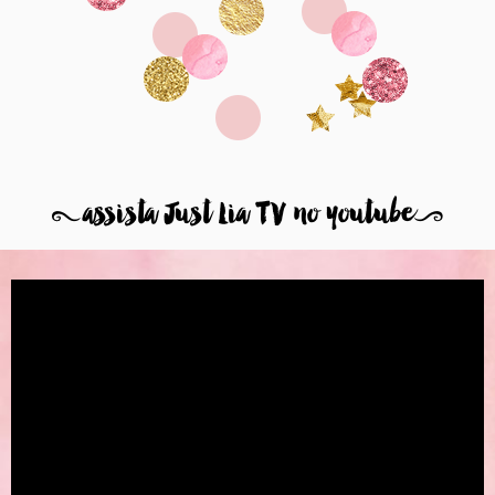
8
assista Just Lia TV no youtube
9