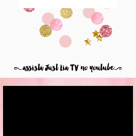
8
assista Just Lia TV no youtube
9