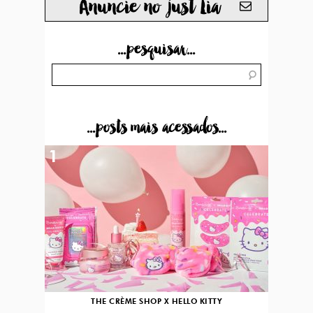
Anuncie no just Lia
...pesquisar...
...posts mais acessados...
1
THE CRÈME SHOP X HELLO KITTY