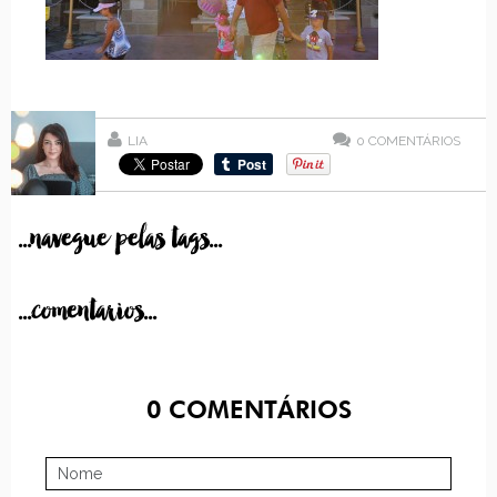
LIA
0
COMENTÁRIOS
...navegue pelas tags...
...comentarios...
0
COMENTÁRIOS