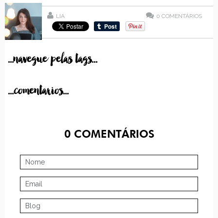
LIA
0
COMENTÁRIOS
...navegue pelas tags...
...comentarios...
0
COMENTÁRIOS