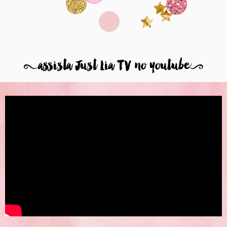
8
assista Just Lia TV no youtube
9