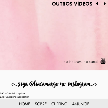
OUTROS VÍDEOS
se inscreva no canal
8
siga @liacamargo no instagram
9
190 - OAuthException
Error validating application
HOME
SOBRE
CLIPPING
ANUNCIE