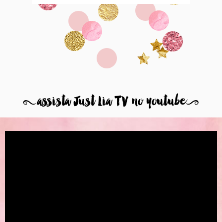
8
assista Just Lia TV no youtube
9