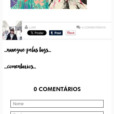
LARI
0
COMENTÁRIOS
...navegue pelas tags...
...comentarios...
0
COMENTÁRIOS