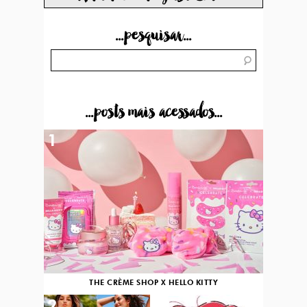
...pesquisar...
...posts mais acessados...
1
THE CRÈME SHOP X HELLO KITTY