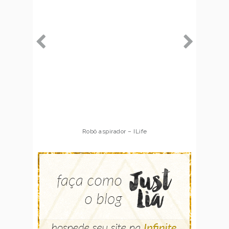
Robô aspirador – ILife