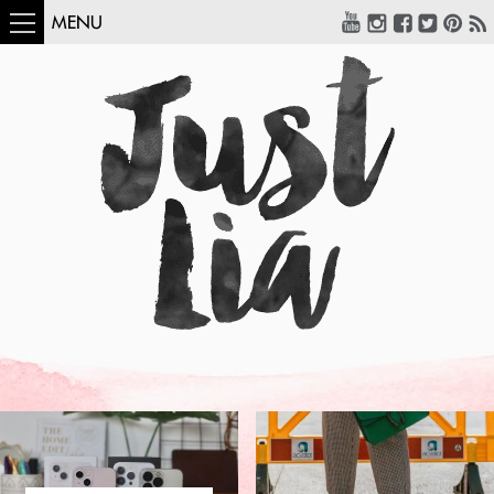
MENU
COMO USAR:
BLUSA UM OMBRO
SÓ