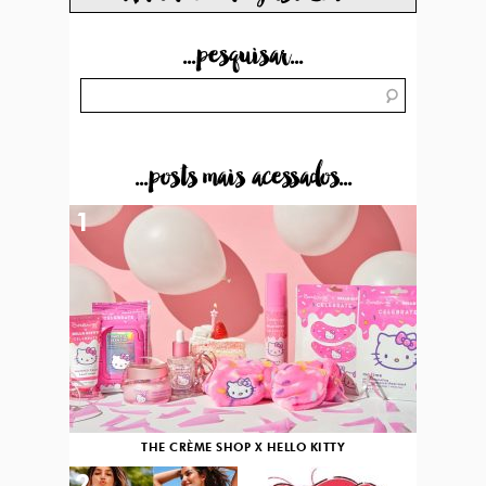
...pesquisar...
...posts mais acessados...
1
THE CRÈME SHOP X HELLO KITTY