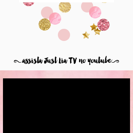
8
assista Just Lia TV no youtube
9