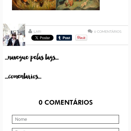
LARI
0
COMENTÁRIOS
...navegue pelas tags...
...comentarios...
0
COMENTÁRIOS