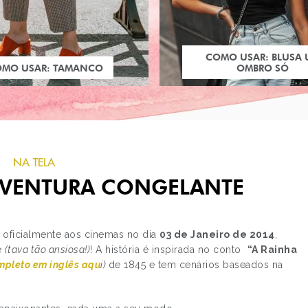
COMO USAR: BLUSA
OMO USAR: TAMANCO
OMBRO SÓ
NA TELA
AVENTURA CONGELANTE
oficialmente aos cinemas no dia
03 de Janeiro de 2014
,
e
(tava tão ansiosa!)
! A história é inspirada no conto
“A Rainha
mpleto em inglês aqu
i)
de 1845 e tem cenários baseados na
PRÓXIMO POST
PRINCESAS DISNEY E 
WARS 2