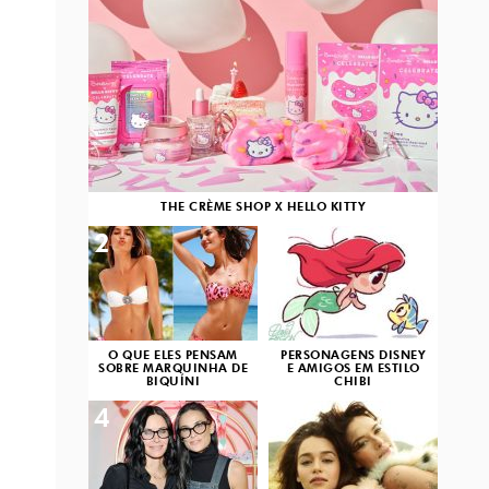
THE CRÈME SHOP X HELLO KITTY
2
3
O QUE ELES PENSAM
PERSONAGENS DISNEY
SOBRE MARQUINHA DE
E AMIGOS EM ESTILO
BIQUÍNI
CHIBI
4
5