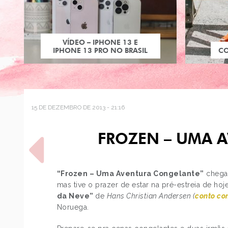
VÍDEO – IPHONE 13 E
IPHONE 13 PRO NO BRASIL
C
15 DE DEZEMBRO DE 2013 - 21:16
FROZEN – UMA 
“Frozen – Uma Aventura Congelante”
chega 
mas tive o prazer de estar na pré-estreia de hoj
da Neve”
de
Hans Christian Andersen (
conto co
POST ANTERIOR
Noruega.
DICA BOA E BARATA PRA
HIDRATAR OS CABELOS…