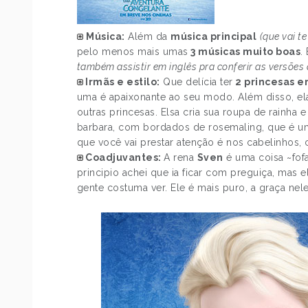
Música:
Além da
música principal
(que vai t
pelo menos mais umas
3 músicas muito boas
.
também assistir em inglês pra conferir as versões d
Irmãs e estilo:
Que delícia ter
2 princesas e
uma é apaixonante ao seu modo. Além disso, e
outras princesas. Elsa cria sua roupa de rainha 
barbara, com bordados de rosemaling, que é um 
que você vai prestar atenção é nos cabelinhos,
Coadjuvantes:
A rena
Sven
é uma coisa ~fof
principio achei que ia ficar com preguiça, mas
gente costuma ver. Ele é mais puro, a graça nel