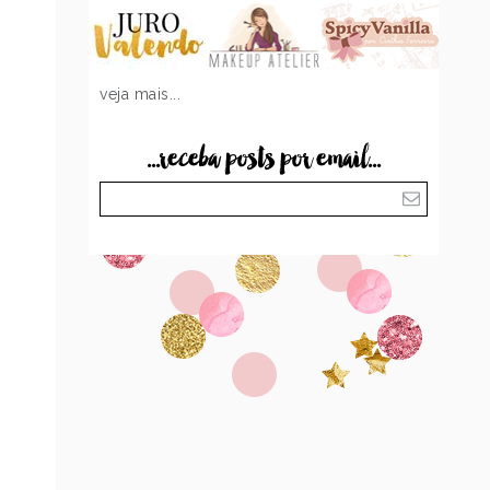
veja mais...
...receba posts por email...