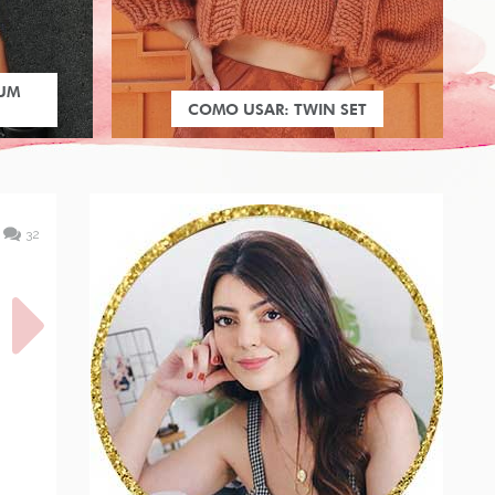
 UM
COMO USAR: TWIN SET
32
STAR