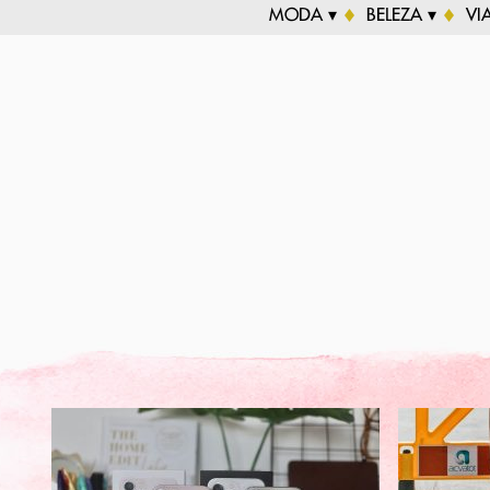
MODA ▾
BELEZA ▾
VI