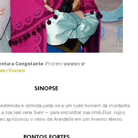
entura Congelante
(Frozen)
com/frozen
SINOPSE
destemida e otimista junta-se a um rude homem da montanha
 a sua leal rena
Sven
— para encontrar sua irmã
Elsa
, cujos
es aprisionou o reino de
Arendelle
em um inverno eterno.
PONTOS FORTES