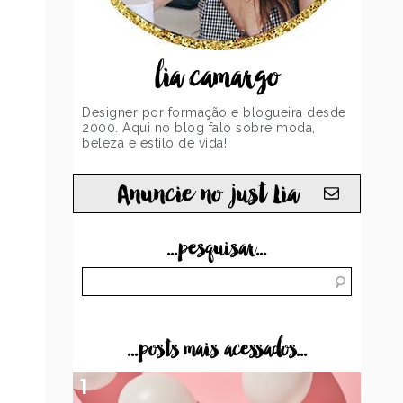
lia camargo
Designer por formação e blogueira desde
2000. Aqui no blog falo sobre moda,
beleza e estilo de vida!
Anuncie no just Lia
...pesquisar...
...posts mais acessados...
1