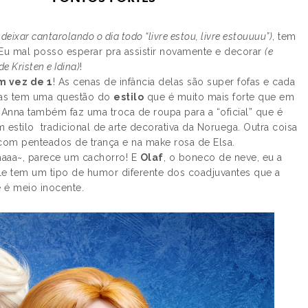
e deixar cantarolando o dia todo “livre estou, livre estouuuu”)
, tem
 Eu mal posso esperar pra assistir novamente e decorar
(e
e Kristen e Idina)
!
m vez de 1
! As cenas de infância delas são super fofas e cada
las tem uma questão do
estilo
que é muito mais forte que em
e Anna também faz uma troca de roupa para a “oficial” que é
estilo tradicional de arte decorativa da Noruega. Outra coisa
 com penteados de trança e na make rosa de Elsa.
aaaa~, parece um cachorro! E
Olaf
, o boneco de neve, eu a
 ele tem um tipo de humor diferente dos coadjuvantes que a
e é meio inocente.