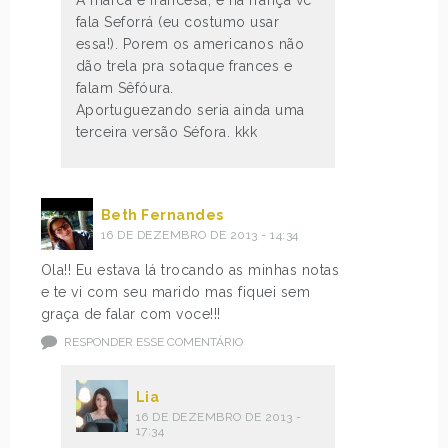
fala Seforrá (eu costumo usar
essa!). Porem os americanos não
dão trela pra sotaque frances e
falam Sêfóura.
Aportuguezando seria ainda uma
terceira versão Séfora. kkk
Beth Fernandes
16 DE DEZEMBRO DE 2013 - 14:34
Ola!! Eu estava lá trocando as minhas notas
e te vi com seu marido mas fiquei sem
graça de falar com voce!!!
RESPONDER ESSE COMENTÁRIO
Lia
16 DE DEZEMBRO DE 2013 -
17:34