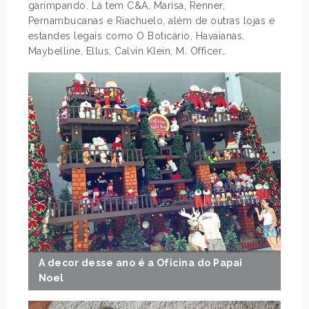
garimpando. Lá tem C&A, Marisa, Renner,
Pernambucanas e Riachuelo, além de outras lojas e
estandes legais como O Boticário, Havaianas,
Maybelline, Ellus, Calvin Klein, M. Officer…
A decor desse ano é a Oficina do Papai
Noel