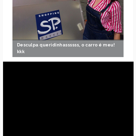
Desculpa queridinhassssss, o carro é meu!
kkk