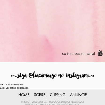
se inscreva no canal
8
siga @liacamargo no instagram
9
190 - OAuthException
Error validating application
HOME
SOBRE
CLIPPING
ANUNCIE
© 2000 ~ 2020 JUST LIA - TODOS OS DIREITOS RESERVADOS
DESIGN
LIA CAMARGO
- PROGRAMAÇÃO
PLICPLAC