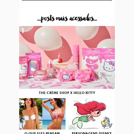
...posts mais acessados...
1
THE CRÈME SHOP X HELLO KITTY
2
3
O QUE ELES PENSAM
PERSONAGENS DISNEY