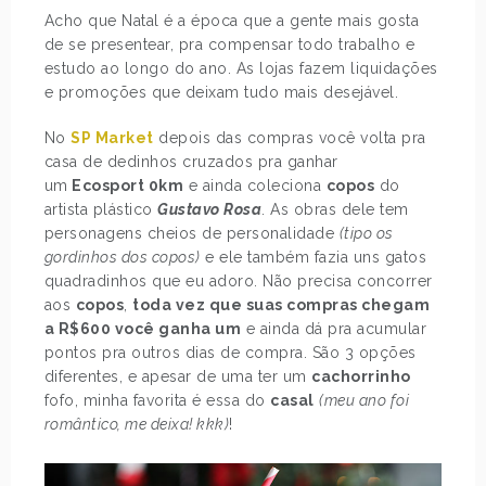
Acho que Natal é a época que a gente mais gosta
de se presentear, pra compensar todo trabalho e
estudo ao longo do ano. As lojas fazem liquidações
e promoções que deixam tudo mais desejável.
No
SP Market
depois das compras você volta pra
casa de dedinhos cruzados pra ganhar
um
Ecosport 0km
e ainda coleciona
copos
do
artista plástico
Gustavo Rosa
. As obras dele tem
personagens cheios de personalidade
(tipo os
gordinhos dos copos)
e ele também fazia uns gatos
quadradinhos que eu adoro. Não precisa concorrer
aos
copos
,
toda vez que suas compras chegam
a R$600 você ganha um
e ainda dá pra acumular
pontos pra outros dias de compra. São 3 opções
diferentes, e apesar de uma ter um
cachorrinho
fofo, minha favorita é essa do
casal
(meu ano foi
romântico, me deixa! kkk)
!