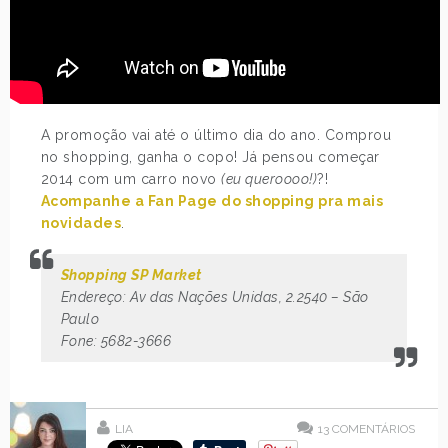
A promoção vai até o último dia do ano. Comprou
no shopping, ganha o copo! Já pensou começar
2014 com um carro novo
(eu queroooo!)
?!
Acompanhe a Fan Page do shopping pra mais
novidades
.
Shopping SP Market
Endereço: Av das Nações Unidas, 2.2540 – São
Paulo
Fone: 5682-3666
LIA
13
COMENTÁRIOS