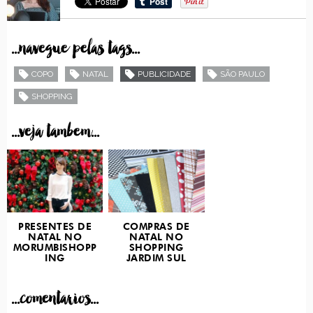
...navegue pelas tags...
COPO
NATAL
PUBLICIDADE
SÃO PAULO
SHOPPING
...veja tambem...
PRESENTES DE
COMPRAS DE
NATAL NO
NATAL NO
MORUMBISHOPP
SHOPPING
ING
JARDIM SUL
...comentarios...