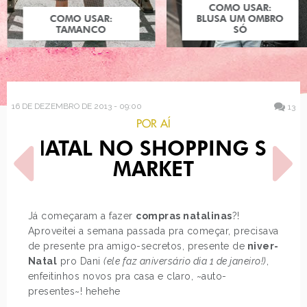
COMO USAR:
COMO USAR:
BLUSA UM OMBRO
TAMANCO
SÓ
16 DE DEZEMBRO DE 2013 - 09:00
13
POR AÍ
NATAL NO SHOPPING SP
MARKET
Já começaram a fazer
compras natalinas
?!
Aproveitei a semana passada pra começar, precisava
POST ANTERIOR
PRÓXIMO POST
de presente pra amigo-secretos, presente de
niver-
PRINCESAS DISNEY E STAR
JUST LIA EM HQ! #5
WARS 2
Natal
pro Dani
(ele faz aniversário dia 1 de janeiro!)
,
enfeitinhos novos pra casa e claro, ~auto-
presentes~! hehehe