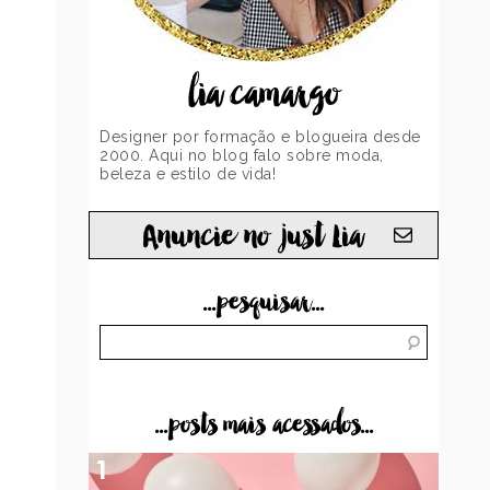
lia camargo
Designer por formação e blogueira desde
2000. Aqui no blog falo sobre moda,
beleza e estilo de vida!
Anuncie no just Lia
...pesquisar...
...posts mais acessados...
1