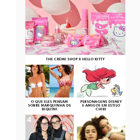
THE CRÈME SHOP X HELLO KITTY
2
3
O QUE ELES PENSAM
PERSONAGENS DISNEY
SOBRE MARQUINHA DE
E AMIGOS EM ESTILO
BIQUÍNI
CHIBI
4
5