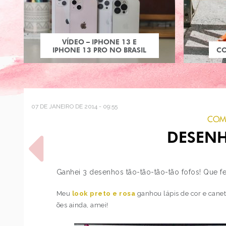
VÍDEO – IPHONE 13 E
IPHONE 13 PRO NO BRASIL
C
07 DE JANEIRO DE 2014 - 09:55
COMP
DESENH
Ganhei 3 desenhos tão-tão-tão-tão fofos! Que f
Meu
look preto e rosa
ganhou lápis de cor e canet
POST ANTERIOR
ões ainda, amei!
COMO USAR: CASACO
AMARRADO NA CINTURA