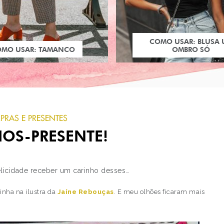
COMO USAR: BLUSA
OMO USAR: TAMANCO
OMBRO SÓ
RAS E PRESENTES
OS-PRESENTE!
elicidade receber um carinho desses…
inha na ilustra da
Jaíne Rebouças
. E meu olhões ficaram mais
PRÓXIMO POST
LOOK DO DIA: CAMISE
LISTRADA