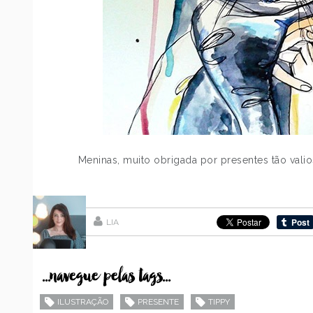
Meninas, muito obrigada por presentes tão valio
LIA
...navegue pelas tags...
ILUSTRAÇÃO
PRESENTE
TIPPY