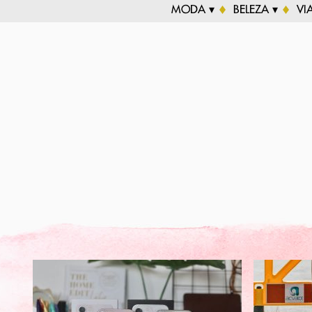
MODA ▾
BELEZA ▾
VI