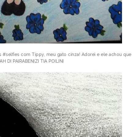
 #selfies com Tippy, meu gato cinza! Adorei e ele achou que
TAH DI PAIRABENIZI TIA POILINI