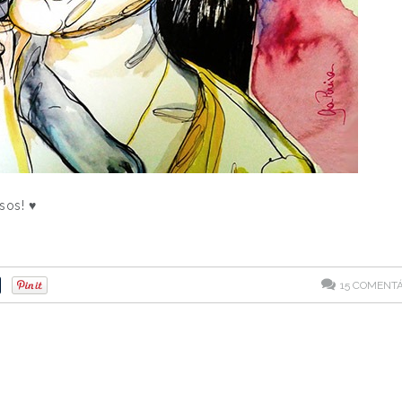
sos! ♥
15
COMENTÁ