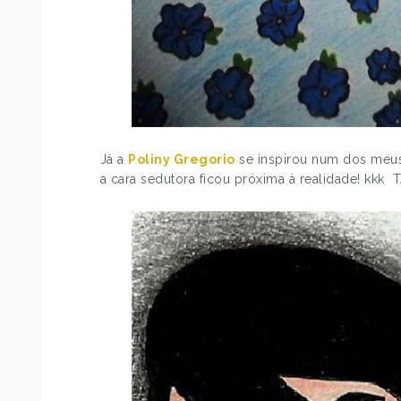
Já a
Poliny Gregorio
se inspirou num dos meus
a cara sedutora ficou próxima à realidade! kkk 