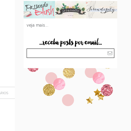
veja mais...
...receba posts por email...
RIOS