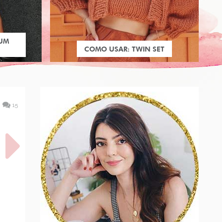
 UM
COMO USAR: TWIN SET
15
TA