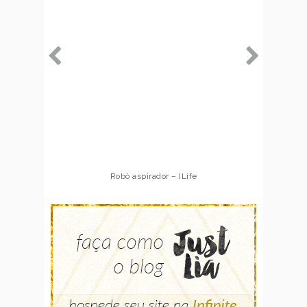
Robô aspirador – ILife