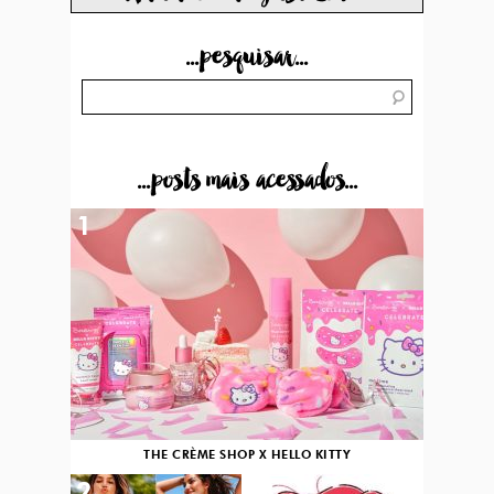
...pesquisar...
...posts mais acessados...
1
THE CRÈME SHOP X HELLO KITTY