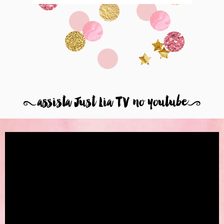
8
assista Just Lia TV no youtube
9