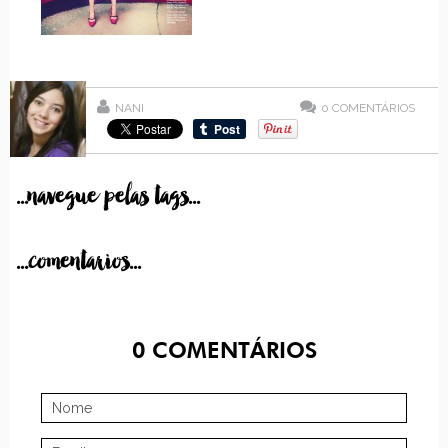
NANI
0
COMENTÁRIOS
...navegue pelas tags...
...comentarios...
0
COMENTÁRIOS