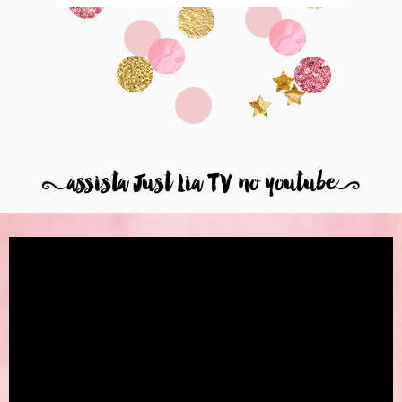
8
assista Just Lia TV no youtube
9