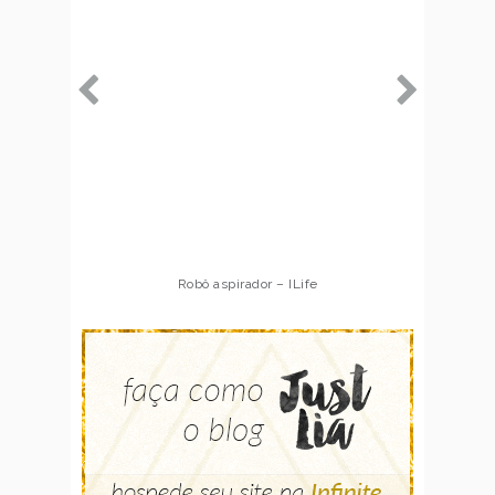
Robô aspirador – ILife