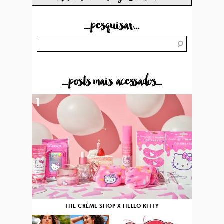
...pesquisar...
...posts mais acessados...
1
THE CRÈME SHOP X HELLO KITTY