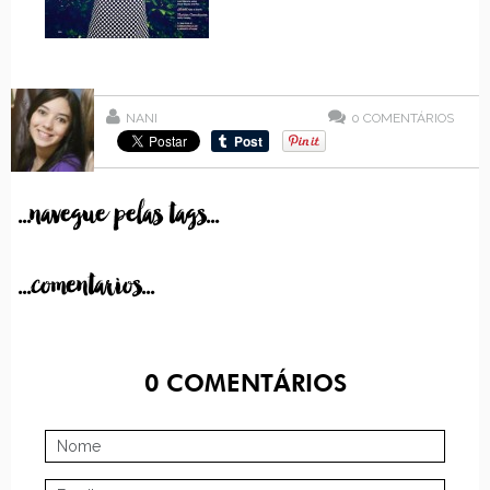
NANI
0
COMENTÁRIOS
...navegue pelas tags...
...comentarios...
0
COMENTÁRIOS