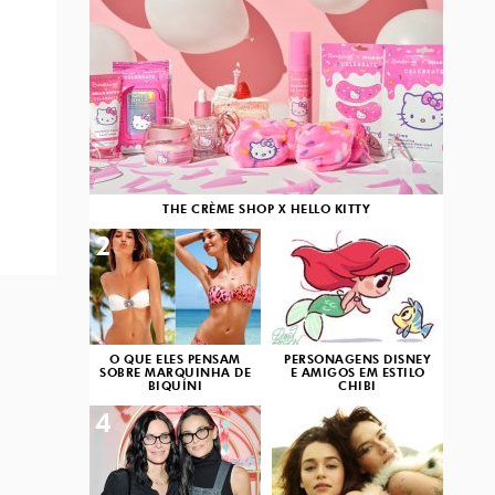
THE CRÈME SHOP X HELLO KITTY
2
3
O QUE ELES PENSAM
PERSONAGENS DISNEY
SOBRE MARQUINHA DE
E AMIGOS EM ESTILO
BIQUÍNI
CHIBI
4
5