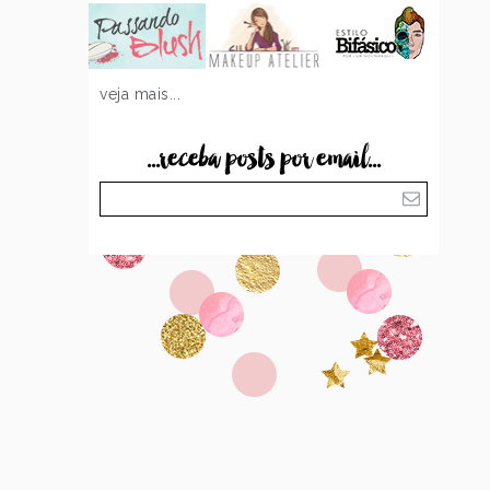
veja mais...
...receba posts por email...