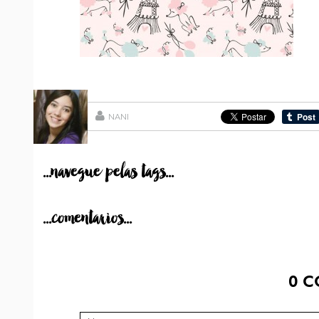
NANI
...navegue pelas tags...
...comentarios...
0
C