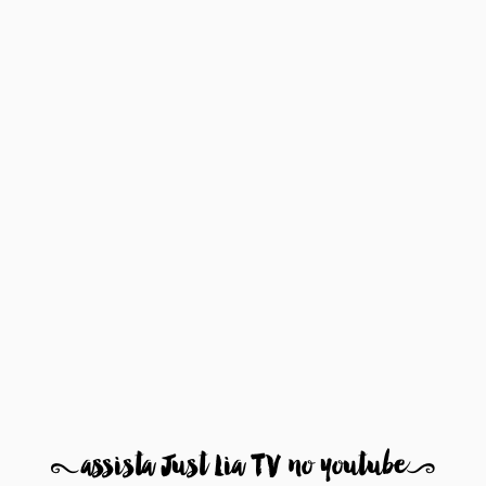
8
assista Just Lia TV no youtube
9