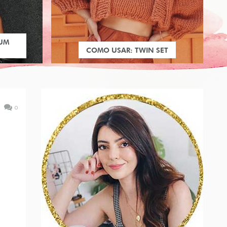
 UM
COMO USAR: TWIN SET
0