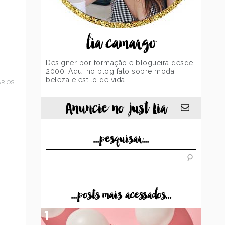
lia camargo
Designer por formação e blogueira desde
2000. Aqui no blog falo sobre moda,
beleza e estilo de vida!
RIOS
Anuncie no just Lia
...pesquisar...
...posts mais acessados...
1