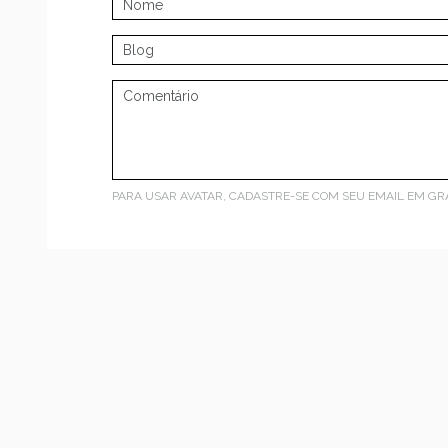
PARA USAR AVATAR, CADASTRE-SE COM SEU EMAIL EM
GR