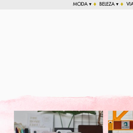
MODA ▾
BELEZA ▾
VI