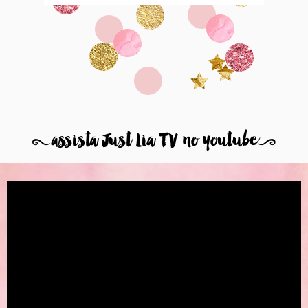
8
assista Just Lia TV no youtube
9