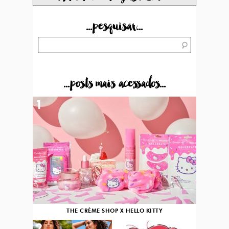
...pesquisar...
...posts mais acessados...
1
THE CRÈME SHOP X HELLO KITTY