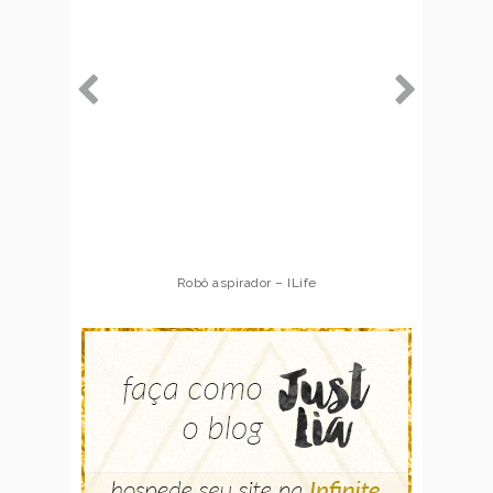
Robô aspirador – ILife