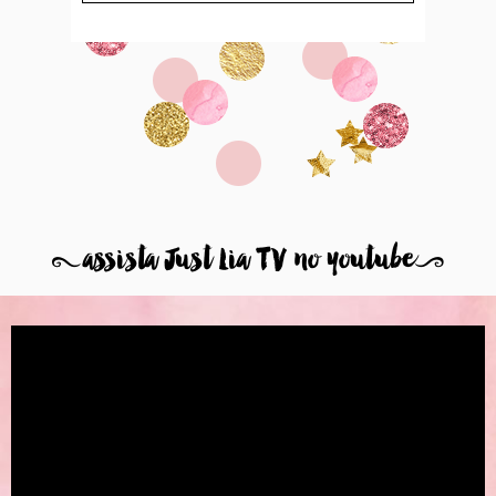
8
assista Just Lia TV no youtube
9