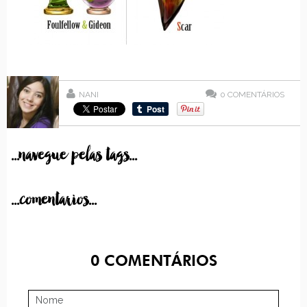
NANI
0
COMENTÁRIOS
...navegue pelas tags...
...comentarios...
0
COMENTÁRIOS