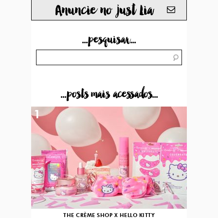
Anuncie no just Lia
...pesquisar...
...posts mais acessados...
1
THE CRÈME SHOP X HELLO KITTY