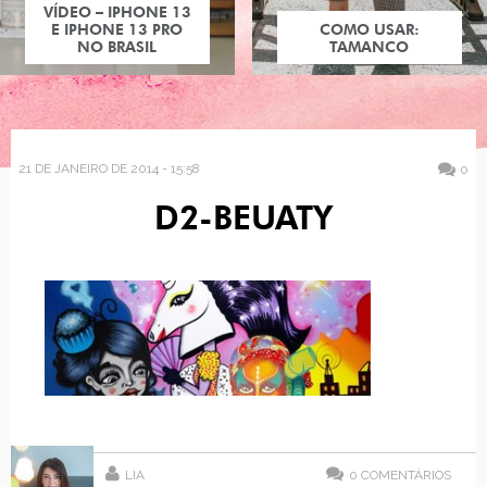
VÍDEO – IPHONE 13
E IPHONE 13 PRO
COMO USAR:
NO BRASIL
TAMANCO
21 DE JANEIRO DE 2014 - 15:58
0
D2-BEUATY
LIA
0
COMENTÁRIOS