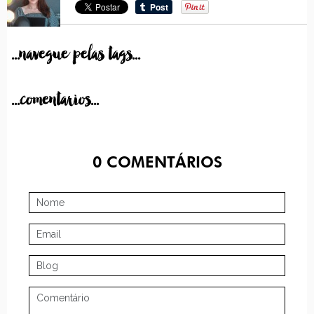
...navegue pelas tags...
...comentarios...
0
COMENTÁRIOS