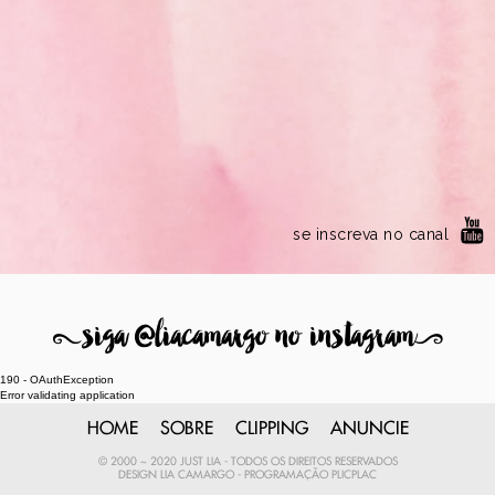
se inscreva no canal
8
siga @liacamargo no instagram
9
190 - OAuthException
Error validating application
HOME
SOBRE
CLIPPING
ANUNCIE
© 2000 ~ 2020 JUST LIA - TODOS OS DIREITOS RESERVADOS
DESIGN
LIA CAMARGO
- PROGRAMAÇÃO
PLICPLAC