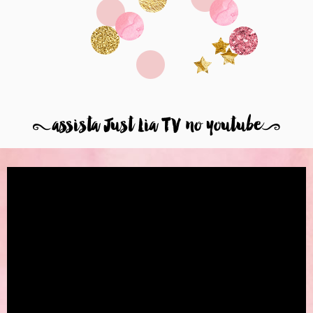
8
assista Just Lia TV no youtube
9