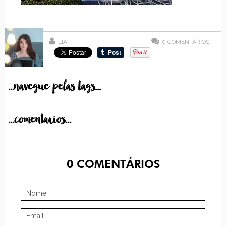
LIA
0
COMENTÁRIOS
...navegue pelas tags...
...comentarios...
0
COMENTÁRIOS