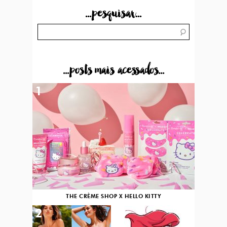
...pesquisar...
...posts mais acessados...
1
THE CRÈME SHOP X HELLO KITTY
2
3