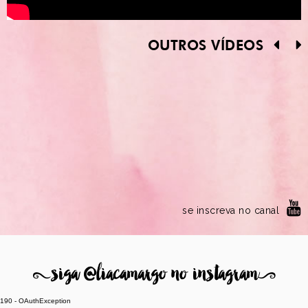
OUTROS VÍDEOS
se inscreva no canal
8
siga @liacamargo no instagram
9
190 - OAuthException