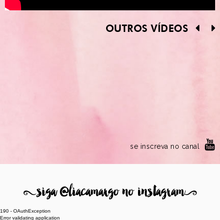
OUTROS VÍDEOS
se inscreva no canal
8
siga @liacamargo no instagram
9
190 - OAuthException
Error validating application