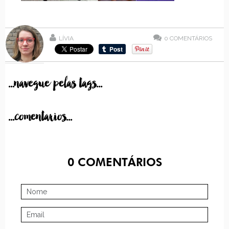
LÍVIA
0
COMENTÁRIOS
...navegue pelas tags...
...comentarios...
0
COMENTÁRIOS