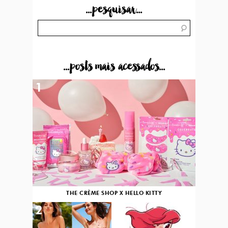
...pesquisar...
...posts mais acessados...
1
THE CRÈME SHOP X HELLO KITTY
2
3