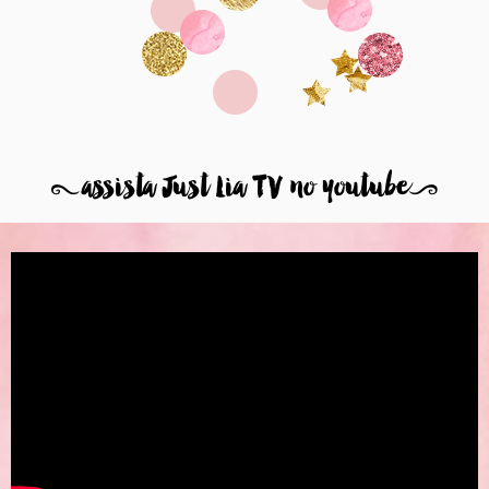
8
assista Just Lia TV no youtube
9