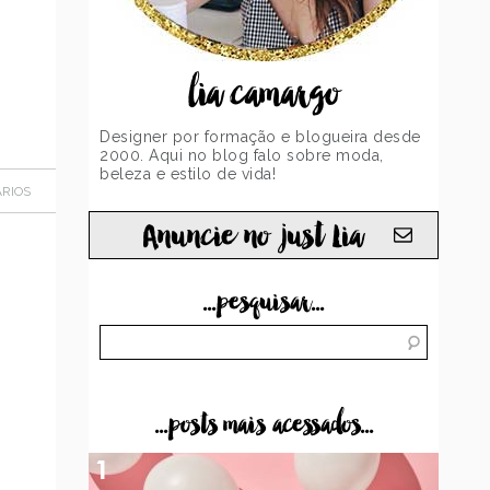
lia camargo
Designer por formação e blogueira desde
2000. Aqui no blog falo sobre moda,
beleza e estilo de vida!
RIOS
Anuncie no just Lia
...pesquisar...
...posts mais acessados...
1