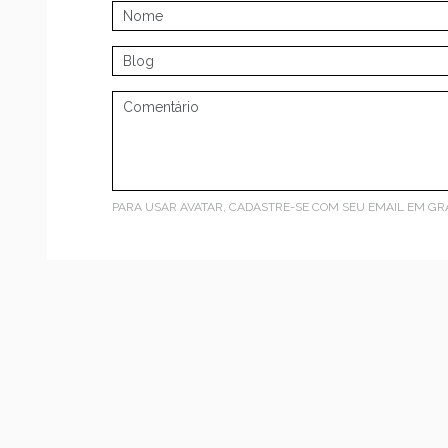
PARA USAR AVATAR, CADASTRE-SE COM SEU EMAIL EM
GR