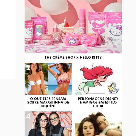
THE CRÈME SHOP X HELLO KITTY
2
3
O QUE ELES PENSAM
PERSONAGENS DISNEY
SOBRE MARQUINHA DE
E AMIGOS EM ESTILO
BIQUÍNI
CHIBI
4
5