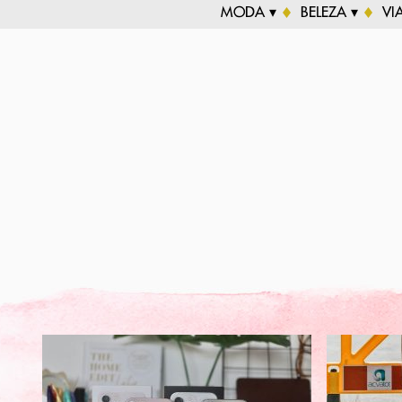
MODA ▾
BELEZA ▾
VI