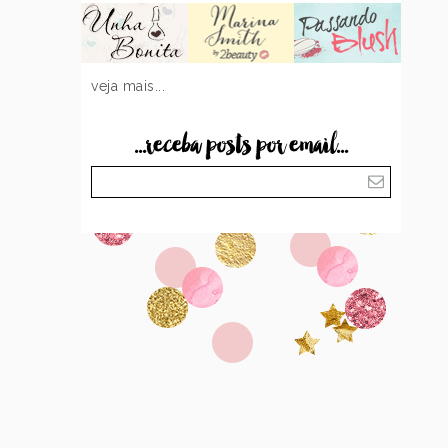
veja mais...
...receba posts por email...