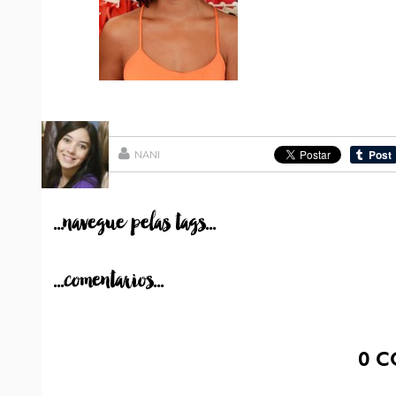
NANI
...navegue pelas tags...
...comentarios...
0
C