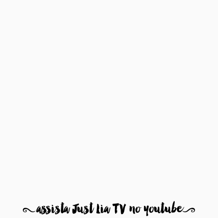
8
assista Just Lia TV no youtube
9