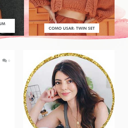
 UM
COMO USAR: TWIN SET
0