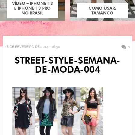
ONE 13
3 PRO
COMO USAR:
IL
TAMANCO
18 DE FEVEREIRO DE 2014 - 16:50
0
STREET-STYLE-SEMANA-
DE-MODA-004