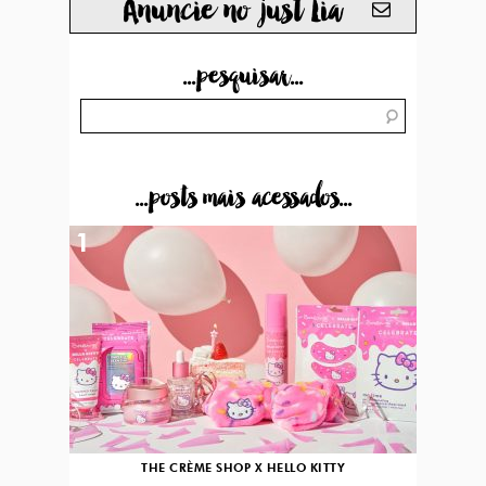
Anuncie no just Lia
...pesquisar...
...posts mais acessados...
1
THE CRÈME SHOP X HELLO KITTY