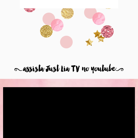
8
assista Just Lia TV no youtube
9