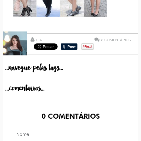
LIA
0
COMENTÁRIOS
...navegue pelas tags...
...comentarios...
0
COMENTÁRIOS