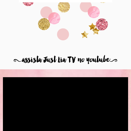
8
assista Just Lia TV no youtube
9