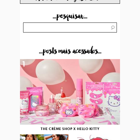
...pesquisar...
...posts mais acessados...
1
THE CRÈME SHOP X HELLO KITTY