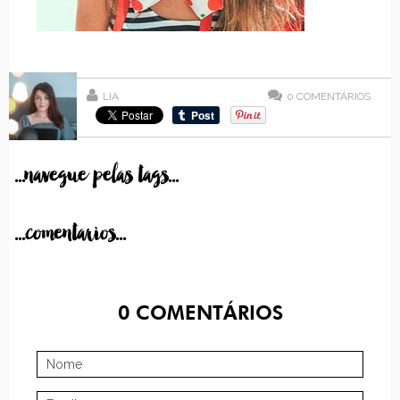
LIA
0
COMENTÁRIOS
...navegue pelas tags...
...comentarios...
0
COMENTÁRIOS