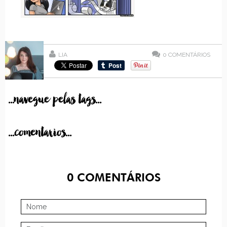
LIA
0
COMENTÁRIOS
...navegue pelas tags...
...comentarios...
0
COMENTÁRIOS