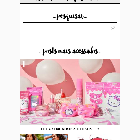
...pesquisar...
...posts mais acessados...
1
THE CRÈME SHOP X HELLO KITTY