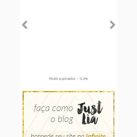
Robô aspirador – ILife