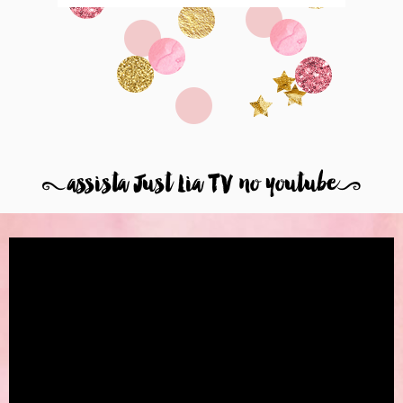
8
assista Just Lia TV no youtube
9