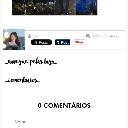
LIA
0
COMENTÁRIOS
...navegue pelas tags...
...comentarios...
0
COMENTÁRIOS