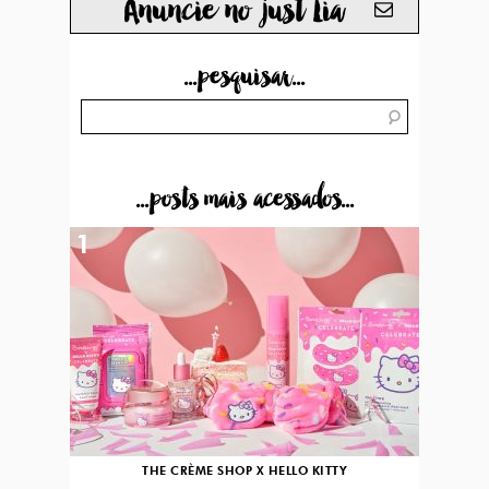
Anuncie no just Lia
...pesquisar...
...posts mais acessados...
1
THE CRÈME SHOP X HELLO KITTY