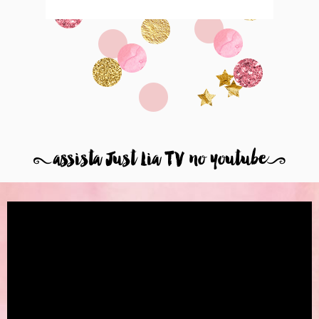
8
assista Just Lia TV no youtube
9