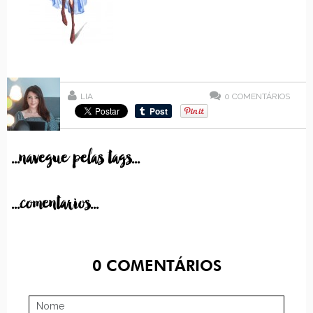
LIA
0
COMENTÁRIOS
...navegue pelas tags...
...comentarios...
0
COMENTÁRIOS