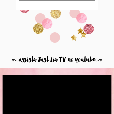
8
assista Just Lia TV no youtube
9