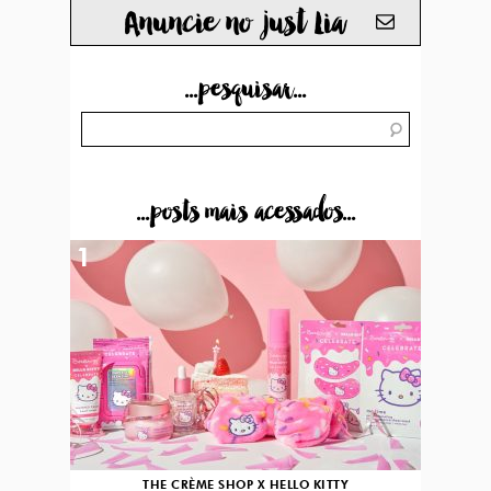
Anuncie no just Lia
...pesquisar...
...posts mais acessados...
1
THE CRÈME SHOP X HELLO KITTY