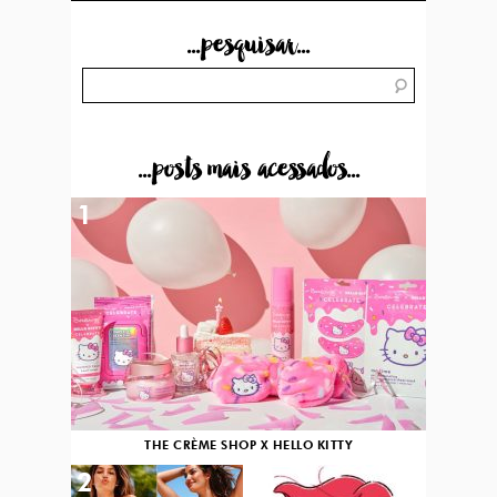
...pesquisar...
...posts mais acessados...
1
THE CRÈME SHOP X HELLO KITTY
2
3