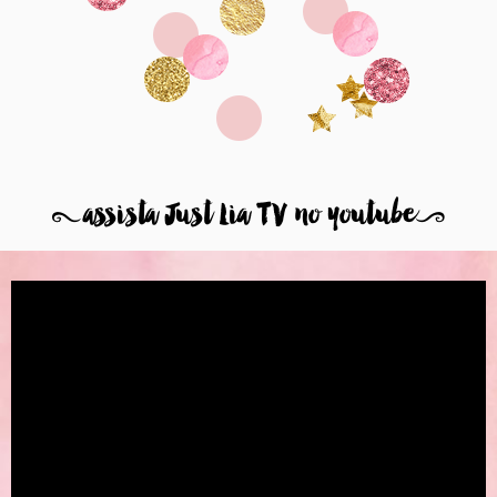
8
assista Just Lia TV no youtube
9