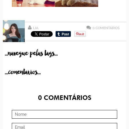
LIA
0
COMENTÁRIOS
...navegue pelas tags...
...comentarios...
0
COMENTÁRIOS