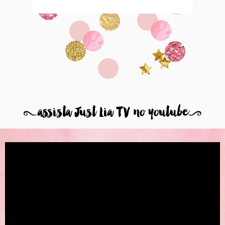
8
assista Just Lia TV no youtube
9