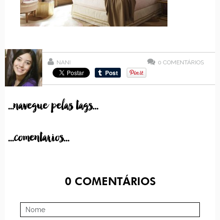
NANI
0
COMENTÁRIOS
...navegue pelas tags...
...comentarios...
0
COMENTÁRIOS