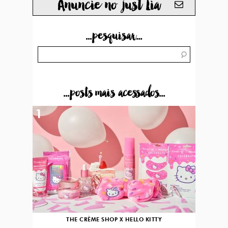
Anuncie no just Lia
...pesquisar...
...posts mais acessados...
1
THE CRÈME SHOP X HELLO KITTY