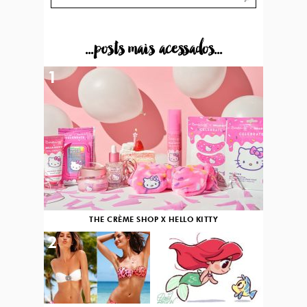
...posts mais acessados...
1
THE CRÈME SHOP X HELLO KITTY
2
3