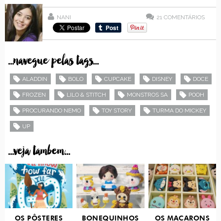
NANI
21
COMENTÁRIOS
...navegue pelas tags...
ALADDIN
BOLO
CUPCAKE
DISNEY
DOCE
FROZEN
LILO & STITCH
MONSTROS SA
POOH
PROCURANDO NEMO
TOY STORY
TURMA DO MICKEY
UP
...veja tambem...
OS PÔSTERES
BONEQUINHOS
OS MACARONS