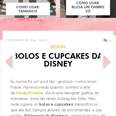
COMO USAR:
COMO USAR:
BLUSA UM OMBRO
TAMANCO
SÓ
17 DE MARÇO DE 2014 - 09:00
21
DESIGN
BOLOS E CUPCAKES DA
DISNEY
Eu nunca fiz um post tão
~gostoso~
como esse!
Fiquei impressionada quando conheci a arte
POST ANTERIOR
PRÓXIMO POST
da
Cindy Pricillia
. Ela é uma designer gráfica da
LOOK DO DIA: SUÉTER
LIA CAMARGO NO
PIED-DE-POULE, NOVA
COLETIVATION MTV
Indonésia, dona de várias ilustrações fofas. Mas
YORK: WILLIANSBURG
nada supera os
bolos e cupcakes
maravilhosos
que ela faz! Sempre através de encomendas, a sua
lojinha,
Pâtisserie du Bonheur
, vende todo tipo de