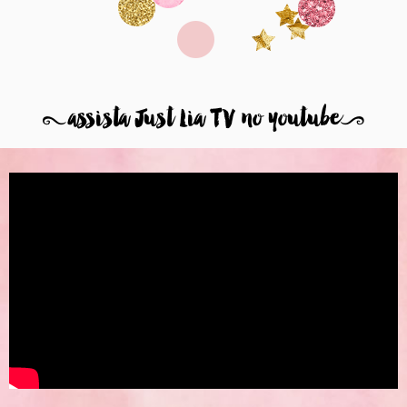
8
assista Just Lia TV no youtube
9