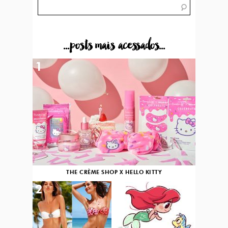
...posts mais acessados...
1
THE CRÈME SHOP X HELLO KITTY
2
3