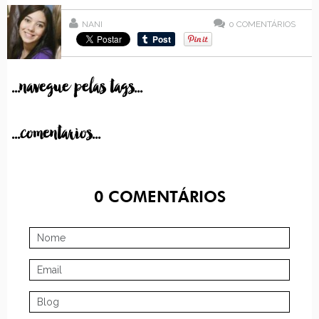
NANI
0
COMENTÁRIOS
...navegue pelas tags...
...comentarios...
0
COMENTÁRIOS