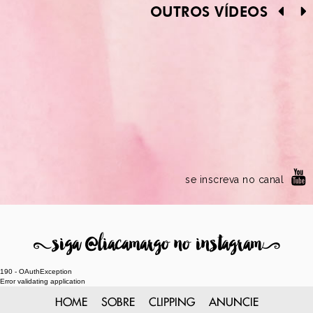
OUTROS VÍDEOS
se inscreva no canal
8
siga @liacamargo no instagram
9
190 - OAuthException
Error validating application
HOME
SOBRE
CLIPPING
ANUNCIE