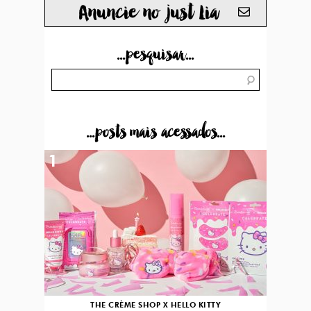
Anuncie no just Lia
...pesquisar...
...posts mais acessados...
1
THE CRÈME SHOP X HELLO KITTY