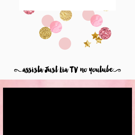
8
assista Just Lia TV no youtube
9