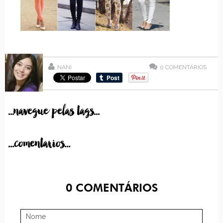
NANI
0
COMENTÁRIOS
...navegue pelas tags...
...comentarios...
0
COMENTÁRIOS